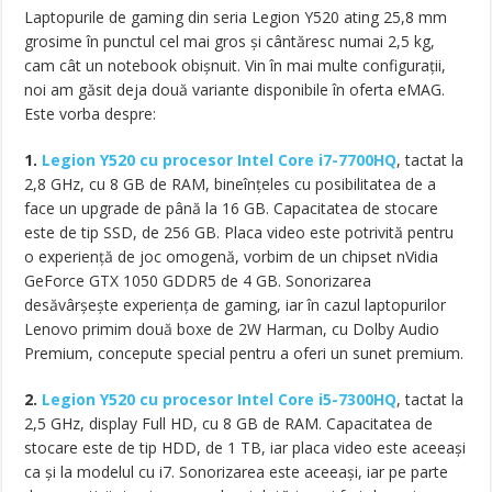
Laptopurile de gaming din seria Legion Y520 ating 25,8 mm
grosime în punctul cel mai gros și cântăresc numai 2,5 kg,
cam cât un notebook obișnuit. Vin în mai multe configurații,
noi am găsit deja două variante disponibile în oferta eMAG.
Este vorba despre:
1.
Legion Y520 cu procesor Intel Core i7-7700HQ
, tactat la
2,8 GHz, cu 8 GB de RAM, bineînțeles cu posibilitatea de a
face un upgrade de până la 16 GB. Capacitatea de stocare
este de tip SSD, de 256 GB. Placa video este potrivită pentru
o experiență de joc omogenă, vorbim de un chipset nVidia
GeForce GTX 1050 GDDR5 de 4 GB. Sonorizarea
desăvârșește experiența de gaming, iar în cazul laptopurilor
Lenovo primim două boxe de 2W Harman, cu Dolby Audio
Premium, concepute special pentru a oferi un sunet premium.
2.
Legion Y520 cu procesor Intel Core i5-7300HQ
, tactat la
2,5 GHz, display Full HD, cu 8 GB de RAM. Capacitatea de
stocare este de tip HDD, de 1 TB, iar placa video este aceeași
ca și la modelul cu i7. Sonorizarea este aceeași, iar pe parte