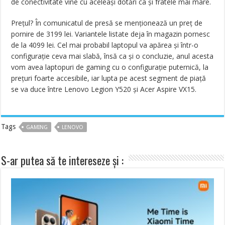
de conectivitate vine cu aceleași dotări ca și fratele mai mare.
Prețul? În comunicatul de presă se menționează un preț de
pornire de 3199 lei. Variantele listate deja în magazin pornesc
de la 4099 lei. Cel mai probabil laptopul va apărea și într-o
configurație ceva mai slabă, însă ca și o concluzie, anul acesta
vom avea laptopuri de gaming cu o configurație puternică, la
prețuri foarte accesibile, iar lupta pe acest segment de piață
se va duce între Lenovo Legion Y520 și Acer Aspire VX15.
Tags
GAMING
LENOVO
S-ar putea să te intereseze și :