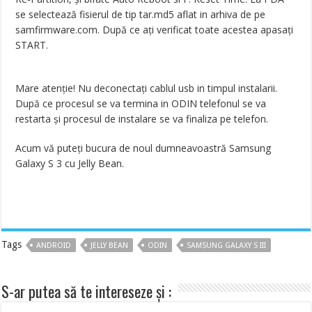
se selectează fisierul de tip tar.md5 aflat in arhiva de pe
samfirmware.com. După ce ați verificat toate acestea apasați
START.
Mare atenție! Nu deconectați cablul usb in timpul instalarii.
După ce procesul se va termina in ODIN telefonul se va
restarta și procesul de instalare se va finaliza pe telefon.
Acum vă puteți bucura de noul dumneavoastră Samsung
Galaxy S 3 cu Jelly Bean.
Tags
ANDROID
JELLY BEAN
ODIN
SAMSUNG GALAXY S III
S-ar putea să te intereseze și :