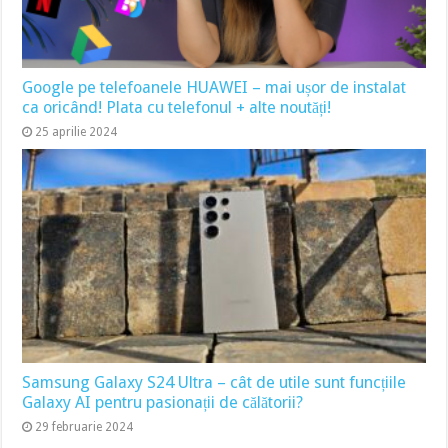
Google pe telefoanele HUAWEI – mai ușor de instalat
ca oricând! Plata cu telefonul + alte noutăți!
25 aprilie 2024
Samsung Galaxy S24 Ultra – cât de utile sunt funcțiile
Galaxy AI pentru pasionații de călătorii?
29 februarie 2024