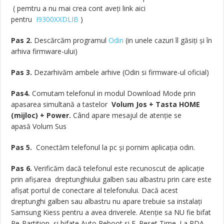
( pemtru a nu mai crea cont aveți link aici
pentru
I9300XXDLIB
)
Pas 2.
Descărcăm programul
Odin
(in unele cazuri îl găsiți și în
arhiva firmware-ului)
Pas 3.
Dezarhivăm ambele arhive (Odin si firmware-ul oficial)
Pas4.
Comutam telefonul in modul Download Mode prin
apasarea simultană a tastelor
Volum Jos + Tasta HOME
(mijloc) + Power.
Când apare mesajul de atenţie se
apasă Volum Sus
Pas 5.
Conectăm telefonul la pc și pornim aplicația odin.
Pas 6.
Verificăm dacă telefonul este recunoscut de aplicație
prin afișarea dreptunghiului galben sau albastru prin care este
afişat portul de conectare al telefonului. Dacă acest
dreptunghi galben sau albastru nu apare trebuie sa instalaţi
Samsung Kiess pentru a avea driverele. Atenție sa NU fie bifat
Re-Partition, și bifate Auto Reboot si F. Reset Time. La PDA