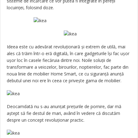
sisteme de încărcare ce vor putea fi integrate în pereții
locuinței, folosind doze.
Ideea este cu adevărat revoluționară și extrem de utilă, mai
ales că trăim într-o eră digitală, în care gadgeturile își fac ușor
ușor loc în casele fiecăruia dintre noi. Noile soluții de
transformare a veiozelor, birourilor, noptierelor, fac parte din
noua linie de mobilier Home Smart, ce cu siguranță anunță
debutul unei noi ere în ceea ce privește gama de mobilier.
Deocamdată nu s-au anunțat prețurile de pornire, dar mă
aștept să fie destul de mari, având în vedere că discutăm
despre un concept revoluționar practic.