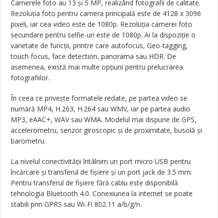
Camerele foto au 13 și 5 MP, realizând fotografii de calitate.
Rezoluția foto pentru camera principală este de 4128 x 3096
pixeli, iar cea video este de 1080p. Rezoluția camerei foto
secundare pentru selfie-uri este de 1080p. Ai la dispoziție o
varietate de funcții, printre care autofocus, Geo-tagging,
touch focus, face detection, panorama sau HDR. De
asemenea, există mai multe opțiuni pentru prelucrarea
fotografiilor.
În ceea ce privește formatele redate, pe partea video se
numără MP4, H.263, H.264 sau WMV, iar pe partea audio
MP3, eAAC+, WAV sau WMA. Modelul mai dispune de GPS,
accelerometru, senzor giroscopic și de proximitate, busolă și
barometru.
La nivelul conectivității întâlnim un port micro USB pentru
încărcare și transferul de fișiere și un port jack de 3.5 mm.
Pentru transferul de fișiere fără cablu este disponibilă
tehnologia Bluetooth 4.0. Conexiunea la internet se poate
stabili prin GPRS sau Wi-Fi 802.11 a/b/g/n.