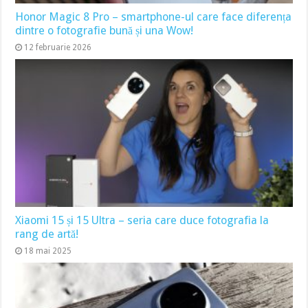
Honor Magic 8 Pro – smartphone-ul care face diferența
dintre o fotografie bună și una Wow!
12 februarie 2026
Xiaomi 15 și 15 Ultra – seria care duce fotografia la
rang de artă!
18 mai 2025