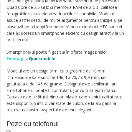
de la design și până la performanța susținută de procesorul
Quad Core de 2.5 GHz și memoria RAM de 2 GB, calitatea
fotografiilor sau varietatea funcțiilor disponibile. Modelul
aduce astfel destul de multe argumente pentru achiziție și se
plasează pe o treaptă superioară pentru iubitorii HTC sau cei
care își doresc un smartphone eficient cu design atractiv la un
preț decent.
Smartphone-ul poate fi găsit și în oferta magazinelor
Evomag
și
Quickmobile.
Modelul are un design slim, cu o grosime de 10 mm.
Dimensiunile sale sunt de 146,4 x 70,7 x 9,9 mm, iar
greutatea e de 145 de grame. Designul este echilibrat, iar
smartphone-ul poate fi controlat ușor cu o singură mână.
Carcasa este alcătuită dintr-un plastic care inspiră calitatea și
este disponibilă într-o varietate de culori, de la alb până la
roșu sau albastru. Aspectul este unul elegant.
Poze cu telefonul