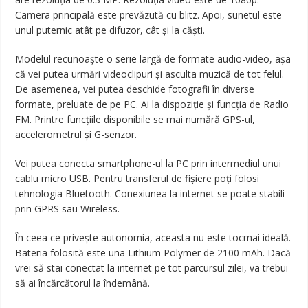
Camera principală este prevăzută cu blitz. Apoi, sunetul este
unul puternic atât pe difuzor, cât și la căști.
Modelul recunoaște o serie largă de formate audio-video, așa
că vei putea urmări videoclipuri și asculta muzică de tot felul.
De asemenea, vei putea deschide fotografii în diverse
formate, preluate de pe PC. Ai la dispoziție și funcția de Radio
FM. Printre funcțiile disponibile se mai numără GPS-ul,
accelerometrul și G-senzor.
Vei putea conecta smartphone-ul la PC prin intermediul unui
cablu micro USB. Pentru transferul de fișiere poți folosi
tehnologia Bluetooth. Conexiunea la internet se poate stabili
prin GPRS sau Wireless.
În ceea ce privește autonomia, aceasta nu este tocmai ideală.
Bateria folosită este una Lithium Polymer de 2100 mAh. Dacă
vrei să stai conectat la internet pe tot parcursul zilei, va trebui
să ai încărcătorul la îndemână.