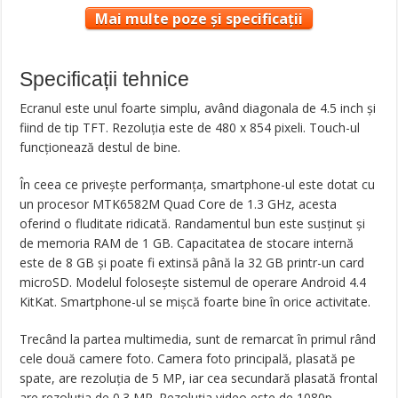
Mai multe poze și specificații
Specificații tehnice
Ecranul este unul foarte simplu, având diagonala de 4.5 inch și
fiind de tip TFT. Rezoluția este de 480 x 854 pixeli. Touch-ul
funcționează destul de bine.
În ceea ce privește performanța, smartphone-ul este dotat cu
un procesor MTK6582M Quad Core de 1.3 GHz, acesta
oferind o fluditate ridicată. Randamentul bun este susținut și
de memoria RAM de 1 GB. Capacitatea de stocare internă
este de 8 GB și poate fi extinsă până la 32 GB printr-un card
microSD. Modelul folosește sistemul de operare Android 4.4
KitKat. Smartphone-ul se mișcă foarte bine în orice activitate.
Trecând la partea multimedia, sunt de remarcat în primul rând
cele două camere foto. Camera foto principală, plasată pe
spate, are rezoluția de 5 MP, iar cea secundară plasată frontal
are rezoluția de 0.3 MP. Rezoluția video este de 1080p.