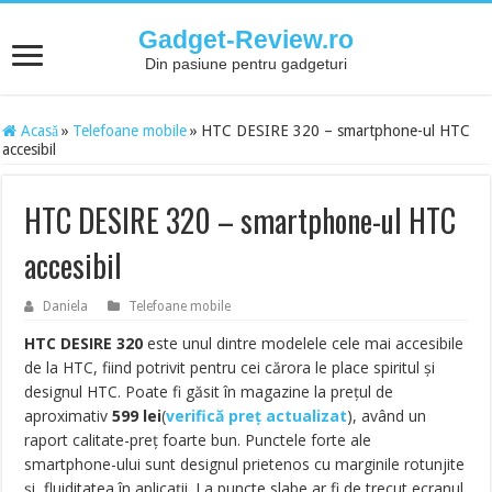
Gadget-Review.ro
Din pasiune pentru gadgeturi
Acasă
»
Telefoane mobile
»
HTC DESIRE 320 – smartphone-ul HTC
accesibil
HTC DESIRE 320 – smartphone-ul HTC
accesibil
Daniela
Telefoane mobile
HTC DESIRE 320
este unul dintre modelele cele mai accesibile
de la HTC, fiind potrivit pentru cei cărora le place spiritul și
designul HTC. Poate fi găsit în magazine la prețul de
aproximativ
599
lei
(
verifică preț actualizat
), având un
raport calitate-preț foarte bun. Punctele forte ale
smartphone-ului sunt designul prietenos cu marginile rotunjite
și fluiditatea în aplicații. La puncte slabe ar fi de trecut ecranul