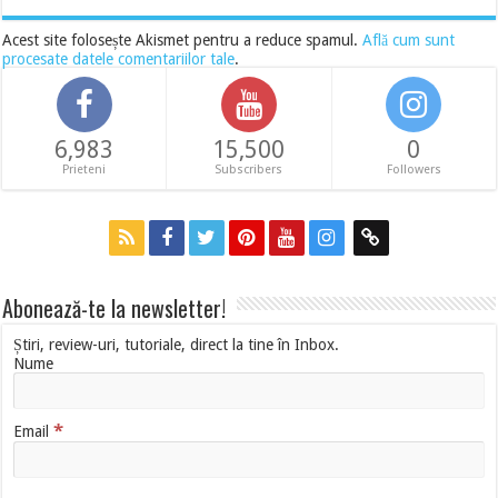
Acest site folosește Akismet pentru a reduce spamul.
Află cum sunt
procesate datele comentariilor tale
.
6,983
15,500
0
Prieteni
Subscribers
Followers
Abonează-te la newsletter!
Știri, review-uri, tutoriale, direct la tine în Inbox.
Nume
*
Email