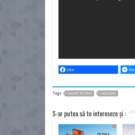
Like
Me
Tags
GALAXY ROUND
SAMSUNG
S-ar putea să te intereseze și :