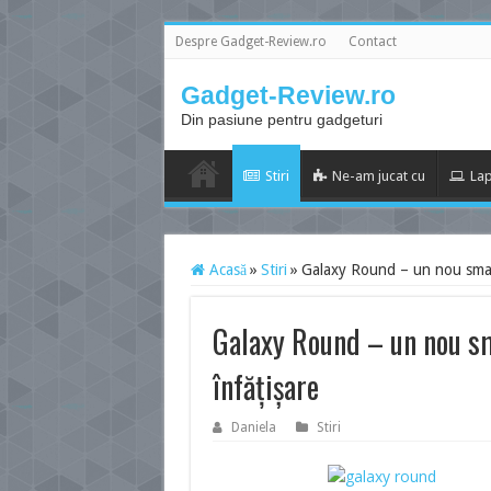
Despre Gadget-Review.ro
Contact
Gadget-Review.ro
Din pasiune pentru gadgeturi
Stiri
Ne-am jucat cu
Lap
Acasă
»
Stiri
»
Galaxy Round – un nou smar
Galaxy Round – un nou s
înfăţişare
Daniela
Stiri