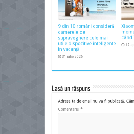
9 din 10 români consideră
Xiaom
momen
camerele de
când î
supraveghere cele mai
utile dispozitive inteligente
17 ap
în vacanță
31 iulie 2026
Lasă un răspuns
Adresa ta de email nu va fi publicată.
Câmp
Comentariu
*