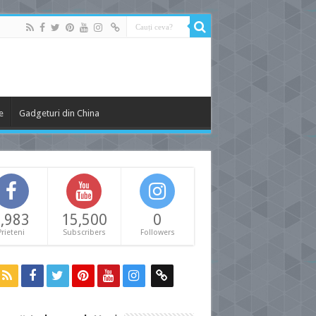
e
Gadgeturi din China
,983
15,500
0
Prieteni
Subscribers
Followers