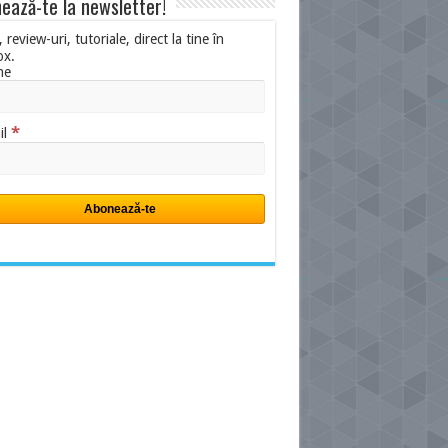
ează-te la newsletter!
i, review-uri, tutoriale, direct la tine în
ox.
me
*
il