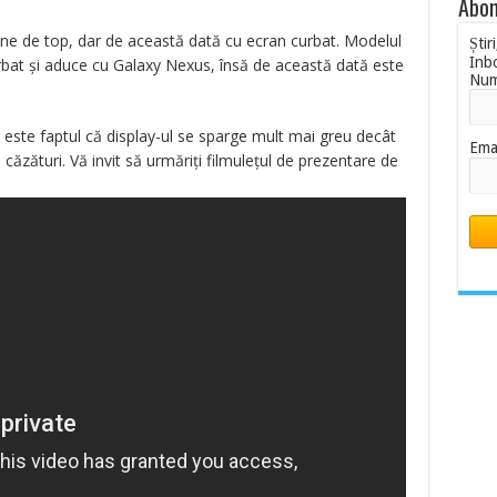
Abon
e de top, dar de această dată cu ecran curbat. Modelul
Știr
Inb
rbat şi aduce cu Galaxy Nexus, însă de această dată este
Nu
 este faptul că display-ul se sparge mult mai greu decât
Ema
 căzături. Vă invit să urmăriţi filmuleţul de prezentare de