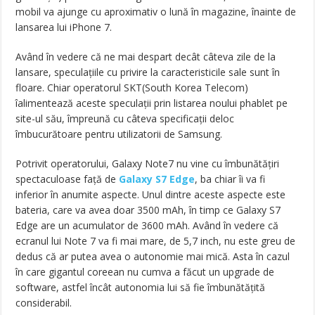
mobil va ajunge cu aproximativ o lună în magazine, înainte de
lansarea lui iPhone 7.
Având în vedere că ne mai despart decât câteva zile de la
lansare, speculațiile cu privire la caracteristicile sale sunt în
floare. Chiar operatorul SKT(South Korea Telecom)
îalimentează aceste speculații prin listarea noului phablet pe
site-ul său, împreună cu câteva specificații deloc
îmbucurătoare pentru utilizatorii de Samsung.
Potrivit operatorului, Galaxy Note7 nu vine cu îmbunătățiri
spectaculoase față de
Galaxy S7 Edge
, ba chiar îi va fi
inferior în anumite aspecte. Unul dintre aceste aspecte este
bateria, care va avea doar 3500 mAh, în timp ce Galaxy S7
Edge are un acumulator de 3600 mAh. Având în vedere că
ecranul lui Note 7 va fi mai mare, de 5,7 inch, nu este greu de
dedus că ar putea avea o autonomie mai mică. Asta în cazul
în care gigantul coreean nu cumva a făcut un upgrade de
software, astfel încât autonomia lui să fie îmbunătățită
considerabil.