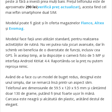
peste zi fără a investi prea mulți bani. Prețul telfonului este de
aproximativ
290 lei
(
verifică preț actualizat
), acesta fiind cel
mai ieftin smartphone dual SIM.
Modelul poate fi găsit și în oferta magazinelor
Flanco
,
Altex
și
Evomag.
Modelul face față unei utilizări standard, pentru realizarea
activităților de rutină. Nu vei putea rula jocuri avansate, dar în
schimb vei beneficia de o diversitate de funcții, inclusiv cea
GPS. În același timp, ai la dispoziție o cameră foto de 5 MP și
interfața Android KitKat 4.4. Raportându-se la preț nu putem
reproșa nimic.
Având de-a face cu un model de buget redus, designul este
unul simplu, dar se remarcă însă printr-un aspect slim.
Telefonul are dimensiunile de 59.5 x 120 x 9.5 mm și cântărind
doar 130 de grame, putând fi ținut foarte ușor în mână.
Carcasa este neagră și alcătuită din plastic, arătând destul de
elegant.