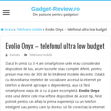
Gadget-Review.ro
Din pasiune pentru gadgeturi
Acasă
»
Telefoane mobile
»
Evolio Onyx – telefonul ultra low budget
Evolio Onyx – telefonul ultra low budget
Daniela
Telefoane mobile
Dacă în urmă cu 3-4 ani smartphone-urile erau considerate
dispozitive de lux, acum lucrurile stau complet diferit, pentru
prețuri mai mici de 300 de lei întâlnind modele decente. Odată
cu dezvoltarea rețelelor de socializare accesul la internet pe
telefon a devenit aproape o dependență, așa că fără
smartphone viața de zi cu zi pare incompletă.
Evolio Onyx
este unul dintre cele mai ieftine dispozitive de acest tip, fiind
potrivit pentru cei aflați la prima experiență cu un telefon
inteligent sau pentru care își doresc să fie conectați la internet