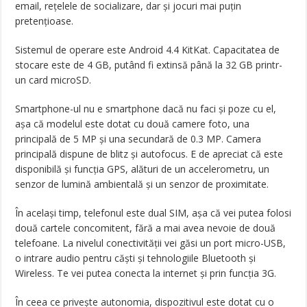
email, rețelele de socializare, dar și jocuri mai puțin
pretențioase.
Sistemul de operare este Android 4.4 KitKat. Capacitatea de
stocare este de 4 GB, putând fi extinsă până la 32 GB printr-
un card microSD.
Smartphone-ul nu e smartphone dacă nu faci și poze cu el,
așa că modelul este dotat cu două camere foto, una
principală de 5 MP și una secundară de 0.3 MP. Camera
principală dispune de blitz și autofocus. E de apreciat că este
disponibilă și funcția GPS, alături de un accelerometru, un
senzor de lumină ambientală și un senzor de proximitate.
În același timp, telefonul este dual SIM, așa că vei putea folosi
două cartele concomitent, fără a mai avea nevoie de două
telefoane. La nivelul conectivității vei găsi un port micro-USB,
o intrare audio pentru căști și tehnologiile Bluetooth și
Wireless. Te vei putea conecta la internet și prin funcția 3G.
În ceea ce privește autonomia, dispozitivul este dotat cu o