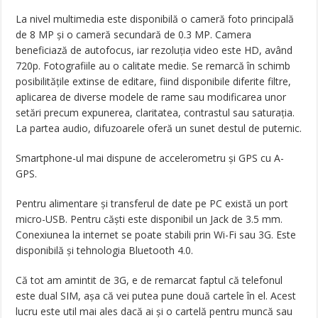
La nivel multimedia este disponibilă o cameră foto principală
de 8 MP și o cameră secundară de 0.3 MP. Camera
beneficiază de autofocus, iar rezoluția video este HD, având
720p. Fotografiile au o calitate medie. Se remarcă în schimb
posibilitățile extinse de editare, fiind disponibile diferite filtre,
aplicarea de diverse modele de rame sau modificarea unor
setări precum expunerea, claritatea, contrastul sau saturația.
La partea audio, difuzoarele oferă un sunet destul de puternic.
Smartphone-ul mai dispune de accelerometru și GPS cu A-
GPS.
Pentru alimentare și transferul de date pe PC există un port
micro-USB. Pentru căști este disponibil un Jack de 3.5 mm.
Conexiunea la internet se poate stabili prin Wi-Fi sau 3G. Este
disponibilă și tehnologia Bluetooth 4.0.
Că tot am amintit de 3G, e de remarcat faptul că telefonul
este dual SIM, așa că vei putea pune două cartele în el. Acest
lucru este util mai ales dacă ai și o cartelă pentru muncă sau