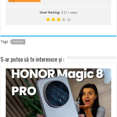
User Rating:
3.3
(
1
votes)
Tags
EVOLIO
S-ar putea să te intereseze și :