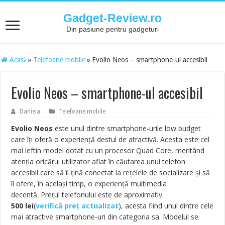
Gadget-Review.ro
Din pasiune pentru gadgeturi
Acasă
»
Telefoane mobile
»
Evolio Neos – smartphone-ul accesibil
Evolio Neos – smartphone-ul accesibil
Daniela
Telefoane mobile
Evolio Neos
este unul dintre smartphone-urile low budget
care îți oferă o experiență destul de atractivă. Acesta este cel
mai ieftin model dotat cu un procesor Quad Core, meritând
atenția oricărui utilizator aflat în căutarea unui telefon
accesibil care să îl țină conectat la rețelele de socializare și să
îi ofere, în același timp, o experiență multimedia
decentă. Prețul telefonului este de aproximativ
500 lei
(
verifică preț actualizat
), acesta fiind unul dintre cele
mai atractive smartphone-uri din categoria sa. Modelul se