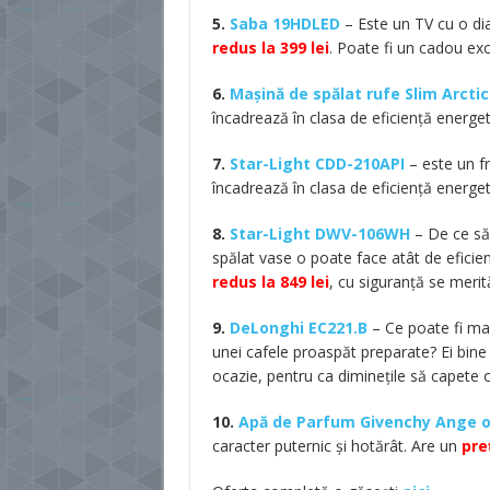
5.
Saba 19HDLED
– Este un TV cu o dia
redus la 399 lei
. Poate fi un cadou exc
6.
Mașină de spălat rufe Slim Arcti
încadrează în clasa de eficiență energet
7.
Star-Light CDD-210API
– este un fr
încadrează în clasa de eficiență energet
8.
Star-Light DWV-106WH
– De ce să 
spălat vase o poate face atât de eficien
redus la 849 lei
, cu siguranță se merit
9.
DeLonghi EC221.B
– Ce poate fi mai
unei cafele proaspăt preparate? Ei bi
ocazie, pentru ca diminețile să capete
10.
Apă de Parfum Givenchy Ange 
caracter puternic și hotărât. Are un
pre