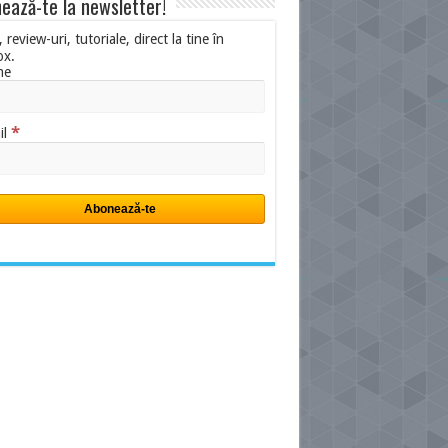
ează-te la newsletter!
i, review-uri, tutoriale, direct la tine în
ox.
me
*
il