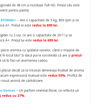
gonală de 48 cm și rezoluție Full HD. Prețul său este
elent pentru părinți.
c EF5800A+
– Are o capacitate de 5 kg, 800 rpm și se
ică A+. Prețul ei este
redus la 699 lei.
igider cu 2 uși, ce are o capacitate de 207 l și se
ică A+. Prețul lui este
redus la 699 lei.
pierzi vremea cu spălatul vaselor, când o mașină de
t în locul tău? Și dacă pui la socoteală că are și
prețul
ă să îți faci un asemenea cadou.
 plăcut decât să te trezești dimineața învăluit de aroma
ne acum espressorul manual este
redus 50%
. Profită de
 o nouă aromă de sărbătoare.
ou Demon
– Un parfum oriental-floral, ce reflectă un
ț redus cu 27%.