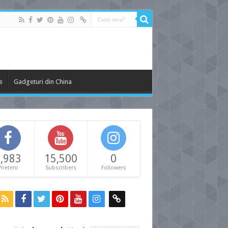
e
Gadgeturi din China
,983
15,500
0
Prieteni
Subscribers
Followers