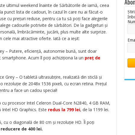
Abon
Este ultimul weekend înainte de Sărbătorile de iarnă, ceea
 punct lista de cadouri, în cazul în care nu ai făcut-o
Știr
Inb
use cu prețuri reduse, pentru ca tu să poți face alegerile
Nu
 alege cadourile potrivite de sărbători. De la gadgeturi și
rsonală, îmbrăcăminte, jucării, plus multe alte surprize.
 cele mai atractive oferte. Iată ce a ieșit:
Ema
ey – Putere, eficiență, autonomie bună, sunt doar
st smartphone. Acum îl poți achiziționa la un
preț de
ce Grey – O tabletă ultrasubțire, realizată din sticlă și
o rezoluție de 2048x 1536 pixeli, cu ecran retina. Prețul
ntru a face un cadou special!
p cu procesor Intel Celeron Dual-Core N2840, 4 GB RAM,
 Intel HD Graphics. Este
redus la 799 lei
, de la 1199 lei.
cu o diagonală de 80 cm și rezoluție HD. Îl poți
o
reducere de 400 lei.