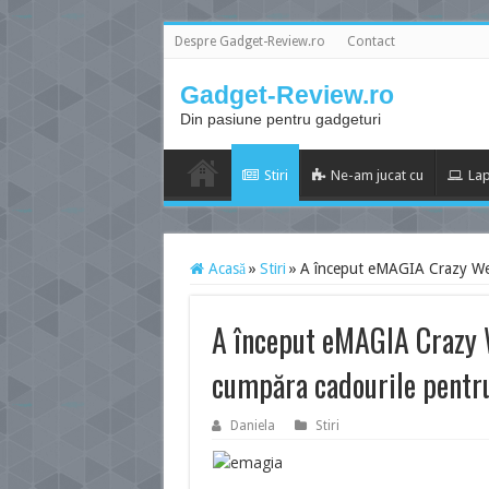
Despre Gadget-Review.ro
Contact
Gadget-Review.ro
Din pasiune pentru gadgeturi
Stiri
Ne-am jucat cu
Lap
Acasă
»
Stiri
»
A început eMAGIA Crazy Week
A început eMAGIA Crazy 
cumpăra cadourile pentru
Daniela
Stiri