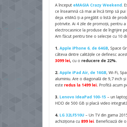
A început
eMAGIA Crazy Weekend
. 
ce înseamnă că mai ai încă timp să pui la
deja. eMAG ți-a pregătit o listă de prod
potrivite. Ai 4 zile de promoții, pentru a
electrocasnice la produse de îngrijire pe
Am făcut pentru tine o selecție cu 10 din
1.
Apple iPhone 6
,
de 64GB
, Space Gr
câteva dintre calitățile ce definesc ace
3099 lei
,
cu o
reducere de 22%.
2.
Apple iPad Air, de 16GB
, Wi-Fi, Spa
aluminiu. Are o diagonală de 9,7 inch și 
este
redus la 1499 lei.
Profită acum pe
3.
Lenovo IdeaPad 100-15
– un lapto
HDD de 500 GB și placă video integrată
4.
LG 32LF510U
– Un TV din gama 2015, 
achiziționa cu
899 lei
. Beneficiază de 