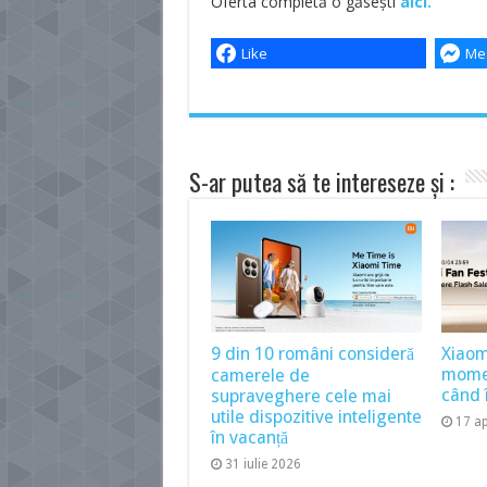
Oferta completă o găsești
aici.
Like
Me
S-ar putea să te intereseze și :
9 din 10 români consideră
Xiaom
momen
camerele de
când î
supraveghere cele mai
utile dispozitive inteligente
17 ap
în vacanță
31 iulie 2026