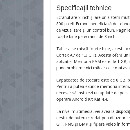
Specificații tehnice
Ecranul are 8 inch și are un sistem mult
800 pixeli. Ecranul beneficiază de tehno
de vizualizare și un control bun. Paginil
foarte bine pe ecranul de 8 inch.
Tableta se mișcă foarte bine, acest lu
Cortex A7 de 1.3 GHz. Acesta oferă un m
aplicație. Memoria RAM este de 1 GB, ia
pune probleme nici măcar cele mai avan
Capacitatea de stocare este de 8 GB, pu
Pentru a putea extinde memoria internă (
necesar să instalezi un update de pe si
operare Android Kit Kat 4.4.
La nivel multimedia, vei avea la dispoz
destul de puternic redat prin difuzoare 
GIF, PNG și BMP și fișiere video în fo