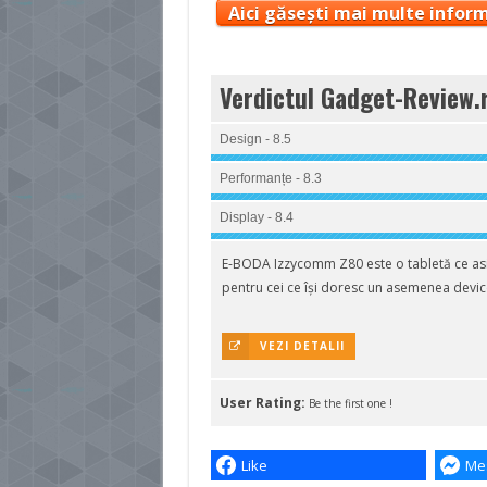
Aici găsești mai multe inform
Verdictul Gadget-Review.
Design - 8.5
Performanțe - 8.3
Display - 8.4
E-BODA Izzycomm Z80 este o tabletă ce asig
pentru cei ce își doresc un asemenea devic
VEZI DETALII
User Rating:
Be the first one !
Like
Me