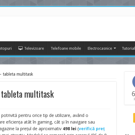
ptopuri
Televizoare
Telefoane mobile
Electrocasnice
Tutoria
tableta multitask
tableta multitask
6
potrivită pentru orice tip de utilizare, având o
re eficiența atât în gaming, cât și în navigare sau
agazine la prețul de aproximativ
498
lei
(
verifică preț