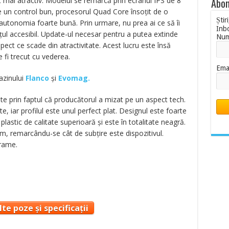
ât mai atractiv. Modelul se remarcă prin ecranul IPS de 8
Abon
re un control bun, procesorul Quad Core însoțit de o
Știr
utonomia foarte bună. Prin urmare, nu prea ai ce să îi
Inb
țul accesibil. Update-ul necesar pentru a putea extinde
Nu
ect ce scade din atractivitate. Acest lucru este însă
 fi trecut cu vederea.
Ema
azinului
Flanco
și
Evomag.
te prin faptul că producătorul a mizat pe un aspect tech.
te, iar profilul este unul perfect plat. Designul este foarte
plastic de calitate superioară și este în totalitate neagră.
, remarcându-se cât de subțire este dispozitivul.
grame.
te poze și specificații