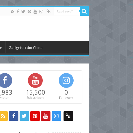
le
Gadgeturi din China
,983
15,500
0
Prieteni
Subscribers
Followers