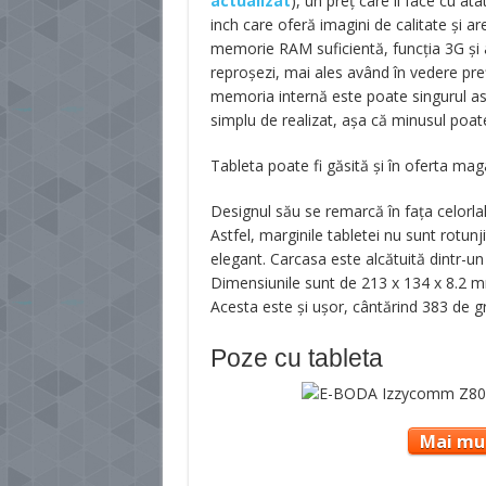
actualizat
), un preț care îl face cu at
inch care oferă imagini de calitate și a
memorie RAM suficientă, funcția 3G și a
reproșezi, mai ales având în vedere pre
memoria internă este poate singurul asp
simplu de realizat, așa că minusul poate
Tableta poate fi găsită și în oferta mag
Designul său se remarcă în fața celorlal
Astfel, marginile tabletei nu sunt rotunji
elegant. Carcasa este alcătuită dintr-un 
Dimensiunile sunt de 213 x 134 x 8.2 mm
Acesta este și ușor, cântărind 383 de 
Poze cu tableta
Mai mul