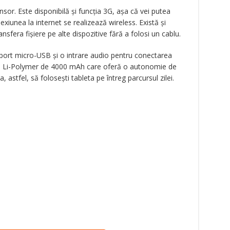
or. Este disponibilă și funcția 3G, așa că vei putea
exiunea la internet se realizează wireless. Există și
sfera fișiere pe alte dispozitive fără a folosi un cablu.
un port micro-USB și o intrare audio pentru conectarea
erie Li-Polymer de 4000 mAh care oferă o autonomie de
 astfel, să folosești tableta pe întreg parcursul zilei.