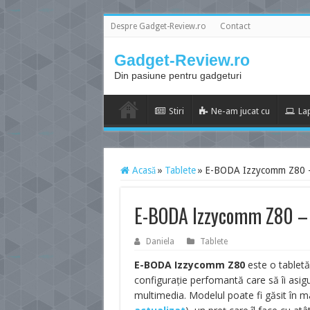
Despre Gadget-Review.ro
Contact
Gadget-Review.ro
Din pasiune pentru gadgeturi
Stiri
Ne-am jucat cu
La
Acasă
»
Tablete
»
E-BODA Izzycomm Z80 – 
E-BODA Izzycomm Z80 – 
Daniela
Tablete
E-BODA Izzycomm Z80
este o tabletă 
configurație perfomantă care să îi asigu
multimedia. Modelul poate fi găsit în m