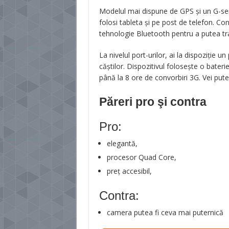
Modelul mai dispune de GPS și un G-sens
folosi tableta și pe post de telefon. Con
tehnologie Bluetooth pentru a putea tran
La nivelul port-urilor, ai la dispoziție 
căștilor. Dispozitivul folosește o bat
până la 8 ore de convorbiri 3G. Vei putea,
Păreri pro şi contra
Pro:
elegantă,
procesor Quad Core,
preț accesibil,
Contra:
camera putea fi ceva mai puternică