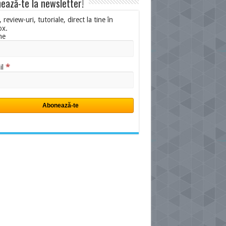
ează-te la newsletter!
i, review-uri, tutoriale, direct la tine în
ox.
me
*
il