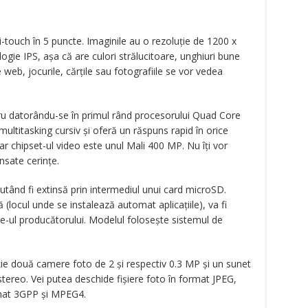
i-touch în 5 puncte. Imaginile au o rezoluție de 1200 x
logie IPS, așa că are culori strălucitoare, unghiuri bune
e web, jocurile, cărțile sau fotografiile se vor vedea
cru datorându-se în primul rând procesorului Quad Core
ultitasking cursiv și oferă un răspuns rapid în orice
r chipset-ul video este unul Mali 400 MP. Nu îți vor
sate cerințe.
tând fi extinsă prin intermediul unui card microSD.
locul unde se instalează automat aplicațiile), va fi
te-ul producătorului. Modelul folosește sistemul de
iție două camere foto de 2 și respectiv 0.3 MP și un sunet
stereo. Vei putea deschide fișiere foto în format JPEG,
rmat 3GPP și MPEG4.