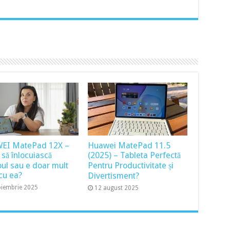
EI MatePad 12X –
Huawei MatePad 11.5
 să înlocuiască
(2025) – Tableta Perfectă
pul sau e doar mult
Pentru Productivitate și
cu ea?
Divertisment?
oiembrie 2025
12 august 2025