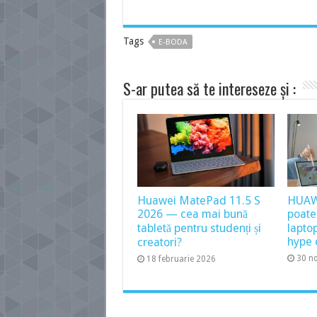
Tags
E-BODA
S-ar putea să te intereseze și :
Huawei MatePad 11.5 S
HUAW
2026 — cea mai bună
poate
tabletă pentru studenți și
lapto
hype 
creatori?
30 n
18 februarie 2026