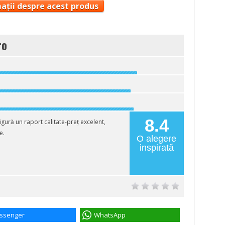
ații despre acest produs
ro
8.4
ură un raport calitate-preț excelent,
e.
O alegere
inspirată
ssenger
WhatsApp