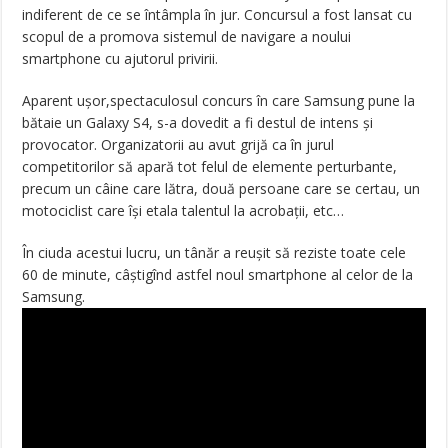
indiferent de ce se întâmpla în jur. Concursul a fost lansat cu
scopul de a promova sistemul de navigare a noului
smartphone cu ajutorul privirii.
Aparent uşor,spectaculosul concurs în care Samsung pune la
bătaie un Galaxy S4, s-a dovedit a fi destul de intens şi
provocator. Organizatorii au avut grijă ca în jurul
competitorilor să apară tot felul de elemente perturbante,
precum un câine care lătra, două persoane care se certau, un
motociclist care îşi etala talentul la acrobaţii, etc…
În ciuda acestui lucru, un tânăr a reuşit să reziste toate cele
60 de minute, câştigînd astfel noul smartphone al celor de la
Samsung.