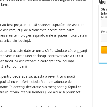
Abon
lumii.
Știr
Inb
Nu
e n-au fost programate să scaneze suprafața de aspirare
e aspirare, ci și de a transmite aceste date către
Ema
sarea tehnologiei, aspiratoarele ar putea indica detalii
casnice din locuință.
ptul că aceste date ar urma să fie vândute către giganți
a vine în urma unei declarații controversate a CEO-ului
at faptul că aspiratoarele cartografiază locuința
ută altor companii.
c pentru declarația sa, acesta a revenit cu o nouă
faptul că nu va oferi niciodată datele adunate de
soane. În aceeași declarație s-a menționat și faptul că
șit într-un interviu Reuters și de aici ar fi pornit tot