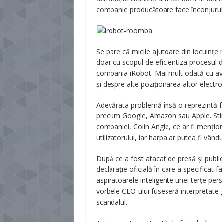
companie producătoare face înconjurul 
Se pare că micile ajutoare din locuinț
doar cu scopul de eficientiza procesul d
compania iRobot. Mai mult odată cu avan
și despre alte poziționarea altor electro
Adevărata problemă însă o reprezintă fa
precum Google, Amazon sau Apple. Stire
companiei, Colin Angle, ce ar fi mențion
utilizatorului, iar harpa ar putea fi vând
După ce a fost atacat de presă și publi
declarație oficială în care a specificat 
aspiratoarele inteligente unei terțe per
vorbele CEO-ului fuseseră interpretate gre
scandalul.