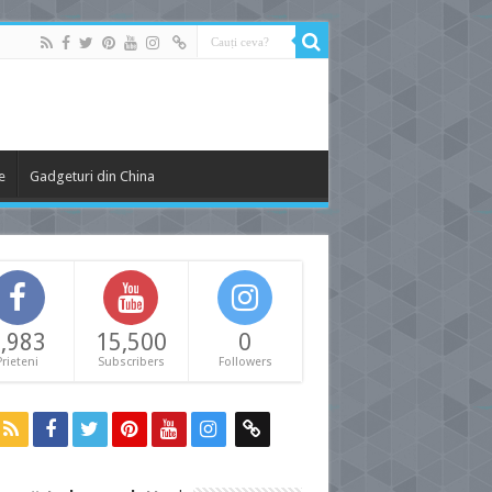
e
Gadgeturi din China
,983
15,500
0
Prieteni
Subscribers
Followers