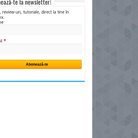
ează-te la newsletter!
i, review-uri, tutoriale, direct la tine în
ox.
me
*
il