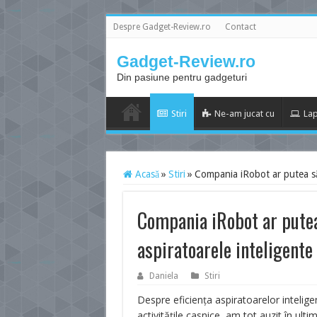
Despre Gadget-Review.ro
Contact
Gadget-Review.ro
Din pasiune pentru gadgeturi
Stiri
Ne-am jucat cu
Lap
Acasă
»
Stiri
»
Compania iRobot ar putea să
Compania iRobot ar putea
aspiratoarele inteligent
Daniela
Stiri
Despre eficiența aspiratoarelor intelig
activitățile casnice, am tot auzit în ulti