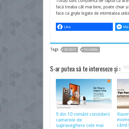
Totuși sunt conștientă de faptul că ace
facă treaba cât mai bine, poate chiar 
face ca grijile legate de intimitatea util
Like
Me
Tags
IROBOT
ROOMBA
S-ar putea să te intereseze și :
9 din 10 români consideră
Xiaom
momen
camerele de
când î
supraveghere cele mai