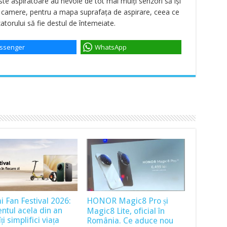
ste aspiratoare au nevoie de tot mai mulți senzori să își
și camere, pentru a mapa suprafața de aspirare, ceea ce
izatorului să fie destul de întemeiate.
ssenger
WhatsApp
i Fan Festival 2026:
HONOR Magic8 Pro și
tul acela din an
Magic8 Lite, oficial în
ți simplifici viața
România. Ce aduce nou