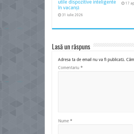
utile dispozitive inteligente
17 ap
în vacanță
31 iulie 2026
Lasă un răspuns
Adresa ta de email nu va fi publicată.
Câmp
Comentariu
*
Nume
*