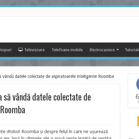
topuri
Televizoare
Telefoane mobile
Electrocasnice
Tutorial
 vândă datele colectate de aspiratoarele inteligente Roomba
 să vândă datele colectate de
6
e Roomba
ente iRobot Roomba și despre felul în care ne ușurează
mii ani, însă în ultimele zile o nouă veste legată de vestita