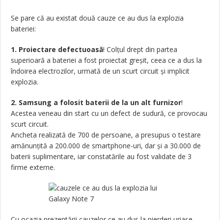
Se pare că au existat două cauze ce au dus la explozia
bateriei:
1. Proiectare defectuoasă
! Colțul drept din partea
superioară a bateriei a fost proiectat greșit, ceea ce a dus la
îndoirea electrozilor, urmată de un scurt circuit și implicit
explozia.
2. Samsung a folosit baterii de la un alt furnizor
!
Acestea veneau din start cu un defect de sudură, ce provocau
scurt circuit.
Ancheta realizată de 700 de persoane, a presupus o testare
amănunțită a 200.000 de smartphone-uri, dar și a 30.000 de
baterii suplimentare, iar constatările au fost validate de 3
firme externe.
Cu ocazia prezentării cauzelor ce au dus la pierderi uriașe