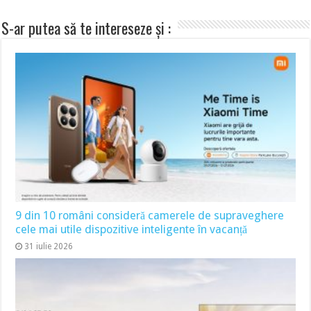
S-ar putea să te intereseze și :
9 din 10 români consideră camerele de supraveghere
cele mai utile dispozitive inteligente în vacanță
31 iulie 2026