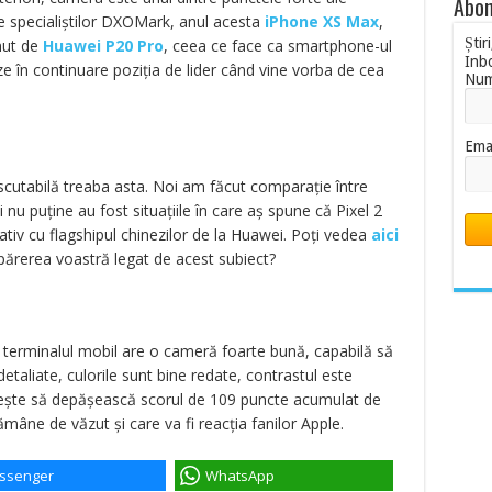
Abon
ele specialiștilor DXOMark, anul acesta
iPhone XS Max
,
Știr
nut de
Huawei P20 Pro
, ceea ce face ca smartphone-ul
Inb
eze în continuare poziția de lider când vine vorba de cea
Nu
Ema
cutabilă treaba asta. Noi am făcut comparație între
i nu puține au fost situațiile în care aș spune că Pixel 2
iv cu flagshipul chinezilor de la Huawei. Poți vedea
aici
părerea voastră legat de acest subiect?
 terminalul mobil are o cameră foarte bună, capabilă să
detaliate, culorile sunt bine redate, contrastul este
șește să depășească scorul de 109 puncte acumulat de
ne de văzut și care va fi reacția fanilor Apple.
ssenger
WhatsApp