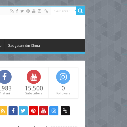
e
Gadgeturi din China
,983
15,500
0
Prieteni
Subscribers
Followers