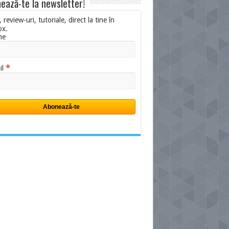
ează-te la newsletter!
i, review-uri, tutoriale, direct la tine în
ox.
me
*
il