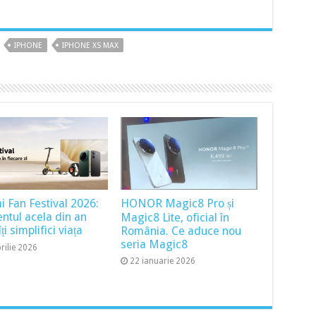
IPHONE
IPHONE XS MAX
i Fan Festival 2026:
HONOR Magic8 Pro și
tul acela din an
Magic8 Lite, oficial în
ți simplifici viața
România. Ce aduce nou
seria Magic8
rilie 2026
22 ianuarie 2026