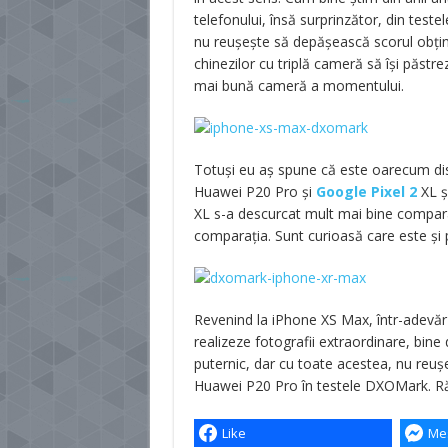
telefonului, însă surprinzător, din test
nu reușește să depășească scorul obți
chinezilor cu triplă cameră să își păstr
mai bună cameră a momentului.
Totuși eu aș spune că este oarecum dis
Huawei P20 Pro și
Google Pixel 2
XL ș
XL s-a descurcat mult mai bine comparat
comparația. Sunt curioasă care este și 
Revenind la iPhone XS Max, într-adevăr
realizeze fotografii extraordinare, bine 
puternic, dar cu toate acestea, nu reu
Huawei P20 Pro în testele DXOMark. Rămâ
Like
Me