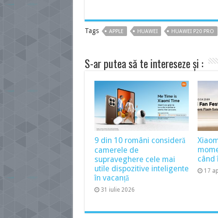
Tags
APPLE
HUAWEI
HUAWEI P20 PRO
S-ar putea să te intereseze și :
9 din 10 români consideră
Xiaom
momen
camerele de
când î
supraveghere cele mai
utile dispozitive inteligente
17 ap
în vacanță
31 iulie 2026