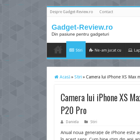
Despre Gadget-Review.ro
Contact
Gadget-Review.ro
Din pasiune pentru gadgeturi
Stiri
Ne-am jucat cu
Lap
Acasă
»
Stiri
»
Camera lui iPhone XS Max ma
Camera lui iPhone XS Max
P20 Pro
Daniela
Stiri
Anual noua generație de iPhone este aș
în acest sens. Cum bine știm din anii an