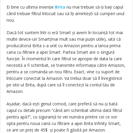
Ei bine cu ultima invenție
Brita
nu mai trebuie să-ți bați capul
când trebuie filtrul înlocuit sau să îți amintești să cumperi unul
nou.
Dacă tot suntem într-o eră Smart și avem în locuință tot mai
multe device-uri Smart(mai mult sau mai puțin utile), iată că
producătorul Brita s-a unit cu Amazon pentru a lansa prima
cana cu filtrare a apei Smart. Partea Smart are o singură
funcție. În momentul în care filtrul se apropie de data la care
necesită a fi schimbat, se transmite informația către Amazon,
pentru a se comanda un nou filtru. Exact, vine cu suport de
înlocuire conectat la Amazon. Va trebui doar să îl înregistrezi
pe site-ul Brita, după care să îl conectezi la contul tău de
Amazon.
Așadar, dacă ești genul comod, care preferă să nu-și bată
capul cu detalii precum ”când am schimbat ultima dată filtrul
pentru apă?”, cu siguranță te vei număra printre cei ce vor
opta pentru noua cană cu filtrare a apei Brita Infinity Smart,
ce are un preț de 45$ și poate fi găsită pe Amazon.