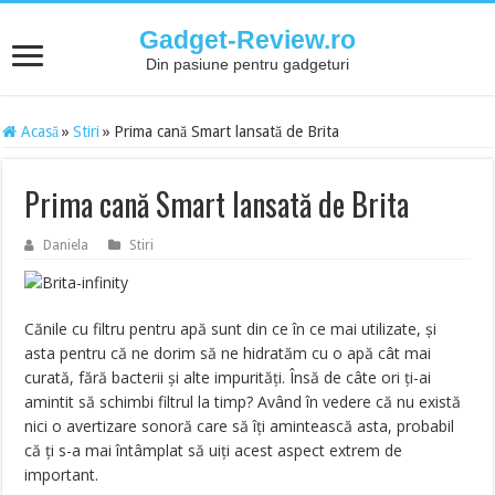
Gadget-Review.ro
Din pasiune pentru gadgeturi
Acasă
»
Stiri
»
Prima cană Smart lansată de Brita
Prima cană Smart lansată de Brita
Daniela
Stiri
Cănile cu filtru pentru apă sunt din ce în ce mai utilizate, și
asta pentru că ne dorim să ne hidratăm cu o apă cât mai
curată, fără bacterii și alte impurități. Însă de câte ori ți-ai
amintit să schimbi filtrul la timp? Având în vedere că nu există
nici o avertizare sonoră care să îți amintească asta, probabil
că ți s-a mai întâmplat să uiți acest aspect extrem de
important.