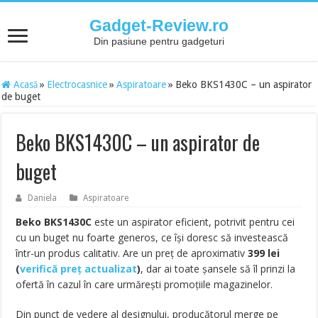
Gadget-Review.ro
Din pasiune pentru gadgeturi
Acasă
»
Electrocasnice
»
Aspiratoare
»
Beko BKS1430C – un aspirator
de buget
Beko BKS1430C – un aspirator de
buget
Daniela
Aspiratoare
Beko BKS1430C
este un aspirator eficient, potrivit pentru cei
cu un buget nu foarte generos, ce își doresc să investească
într-un produs calitativ. Are un preț de aproximativ
399
lei
(
verifică preț actualizat
)
, dar ai toate șansele să îl prinzi la
ofertă în cazul în care urmărești promoțiile magazinelor.
Din punct de vedere al designului, producătorul merge pe