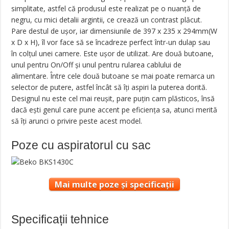
simplitate, astfel că produsul este realizat pe o nuanță de
negru, cu mici detalii argintii, ce crează un contrast plăcut.
Pare destul de ușor, iar dimensiunile de 397 x 235 x 294mm(W
x D x H), îl vor face să se încadreze perfect într-un dulap sau
în colțul unei camere. Este ușor de utilizat. Are două butoane,
unul pentru On/Off și unul pentru rularea cablului de
alimentare. Între cele două butoane se mai poate remarca un
selector de putere, astfel încât să îți aspiri la puterea dorită.
Designul nu este cel mai reușit, pare puțin cam plăsticos, însă
dacă ești genul care pune accent pe eficiența sa, atunci merită
să îți arunci o privire peste acest model.
Poze cu aspiratorul cu sac
Mai multe poze și specificații
Specificații tehnice