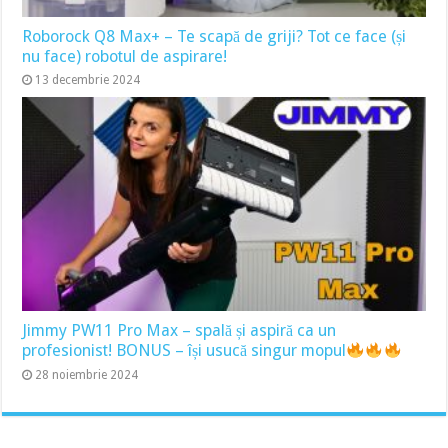
Roborock Q8 Max+ – Te scapă de griji? Tot ce face (și
nu face) robotul de aspirare!
13 decembrie 2024
Jimmy PW11 Pro Max – spală și aspiră ca un
profesionist! BONUS – își usucă singur mopul
28 noiembrie 2024