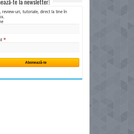
ează-te la newsletter!
i, review-uri, tutoriale, direct la tine în
ox.
me
*
il