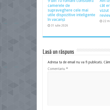
9 din 10 români consideră
Am lă
camerele de
cât e
supraveghere cele mai
văzu
utile dispozitive inteligente
revie
în vacanță
22 m
31 iulie 2026
Lasă un răspuns
Adresa ta de email nu va fi publicată.
Câmp
Comentariu
*