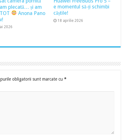
sat camera pornită
Huawei FreeBuds Pro 5 –
e momentul să-ți schimbi
ram plecată… și am
căștile!
t TOT
Anona Pano
w!
18 aprilie 2026
ai 2026
urile obligatorii sunt marcate cu
*