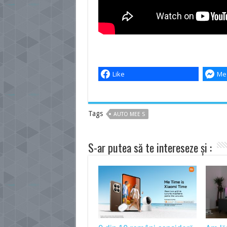
Like
Me
Tags
AUTO MEE S
S-ar putea să te intereseze și :