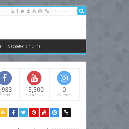
e
Gadgeturi din China
,983
15,500
0
Prieteni
Subscribers
Followers