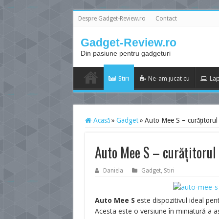
Despre Gadget-Review.ro
Contact
Gadget-Review.ro
Din pasiune pentru gadgeturi
Stiri
Ne-am jucat cu
Lap
Acasă
»
Gadget
»
Auto Mee S – curățitorul
Auto Mee S – curățitorul
Daniela
Gadget
,
Stiri
Auto Mee S
este dispozitivul ideal pe
Acesta este o versiune în miniatură a as