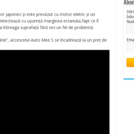
Abon
Știr
or japonez și este prevăzut cu motor eletric și un
Inb
etectează cu ușurință marginea ecranului,fapt ce îl
Nu
a întreaga suprafață fără nici un fel de problemă.
cărie”, accesoriul Auto Mee S se încadrează la un preț de
Ema