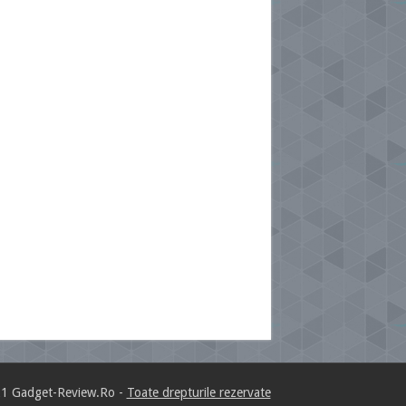
1 Gadget-Review.Ro -
Toate drepturile rezervate