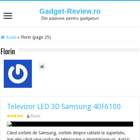
Gadget-Review.ro
Din pasiune pentru gadgeturi
Acasă
»
Florin (page 25)
Florin
Televizor LED 3D Samsung 40F6100
Florin
Când vorbim de Samsung, vorbim despre calitate la superlativ,
mai ales când vine vorba de televizoare și smartphone-uri. Astăzi