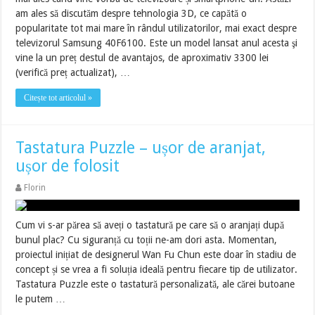
am ales să discutăm despre tehnologia 3D, ce capătă o
popularitate tot mai mare în rândul utilizatorilor, mai exact despre
televizorul Samsung 40F6100. Este un model lansat anul acesta şi
vine la un preț destul de avantajos, de aproximativ 3300 lei
(verifică preț actualizat), …
Citește tot articolul »
Tastatura Puzzle – ușor de aranjat,
ușor de folosit
Florin
Cum vi s-ar părea să aveți o tastatură pe care să o aranjați după
bunul plac? Cu siguranță cu toții ne-am dori asta. Momentan,
proiectul inițiat de designerul Wan Fu Chun este doar în stadiu de
concept și se vrea a fi soluția ideală pentru fiecare tip de utilizator.
Tastatura Puzzle este o tastatură personalizată, ale cărei butoane
le putem …