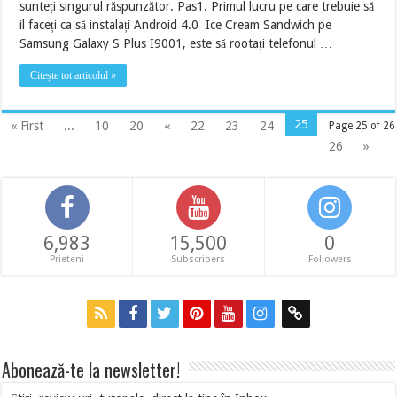
sunteți singurul răspunzător. Pas1. Primul lucru pe care trebuie să
il faceți ca să instalați Android 4.0 Ice Cream Sandwich pe
Samsung Galaxy S Plus I9001, este să rootați telefonul …
Citește tot articolul »
25
« First
...
10
20
«
22
23
24
Page 25 of 26
26
»
6,983
15,500
0
Prieteni
Subscribers
Followers
Abonează-te la newsletter!