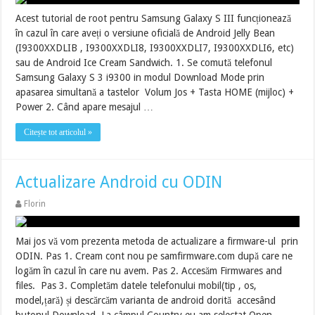
Acest tutorial de root pentru Samsung Galaxy S III funcționează
în cazul în care aveți o versiune oficială de Android Jelly Bean
(I9300XXDLIB , I9300XXDLI8, I9300XXDLI7, I9300XXDLI6, etc)
sau de Android Ice Cream Sandwich. 1. Se comută telefonul
Samsung Galaxy S 3 i9300 in modul Download Mode prin
apasarea simultană a tastelor Volum Jos + Tasta HOME (mijloc) +
Power 2. Când apare mesajul …
Citește tot articolul »
Actualizare Android cu ODIN
Florin
Mai jos vă vom prezenta metoda de actualizare a firmware-ul prin
ODIN. Pas 1. Cream cont nou pe samfirmware.com după care ne
logăm în cazul în care nu avem. Pas 2. Accesăm Firmwares and
files. Pas 3. Completăm datele telefonului mobil(tip , os,
model,țară) și descărcăm varianta de android dorită accesând