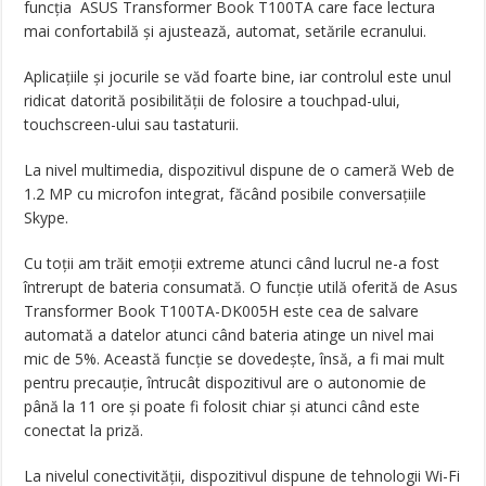
funcția
ASUS Transformer Book T100TA care face lectura
mai confortabilă și ajustează, automat, setările ecranului.
Aplicațiile și jocurile se văd foarte bine, iar controlul este unul
ridicat datorită posibilității de folosire a touchpad-ului,
touchscreen-ului sau tastaturii.
La nivel multimedia, dispozitivul dispune de o cameră Web de
1.2 MP cu microfon integrat, făcând posibile conversațiile
Skype.
Cu toții am trăit emoții extreme atunci când lucrul ne-a fost
întrerupt de bateria consumată. O funcție utilă oferită de Asus
Transformer Book T100TA-DK005H este cea de salvare
automată a datelor atunci când bateria atinge un nivel mai
mic de 5%. Această funcție se dovedește, însă, a fi mai mult
pentru precauție, întrucât dispozitivul are o autonomie de
până la 11 ore și poate fi folosit chiar și atunci când este
conectat la priză.
La nivelul conectivității, dispozitivul dispune de tehnologii Wi-Fi