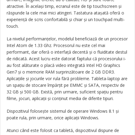
atractive. În același timp, ecranul este de tip touchscreen și
răspunde la cele mai mici atingeri. Tastatura atașată oferă o
experiență de scris confortabilă și chiar și un touchpad multi-
touch.
La nivelul performanțelor, modelul beneficiază de un procesor
Intel Atom de 1.33 Ghz. Procesorul nu este cel mai
performant, dar oferă o interfață decentă și o fluiditate destul
de ridicată. Acest lucru este datorat faptului că procesorului i-
au fost alăturate o placă video integrată Intel HD Graphics
Gen7 și o memorie RAM surprinzătoare de 2 GB DDR3.
Aplicațiile și jocurile vor rula fără probleme. Tableta-laptop are
un spațiu de stocare împărțit pe EMMC și SATA, respectiv de
32 GB și 500 GB. Există, prin urmare, suficient spațiu pentru
filme, jocuri, aplicații și conținut media de diferite tipuri.
Dispozitivul folosește sistemul de operare Windows 8.1 și
poate rula, prin urmare, orice aplicații Windows.
Atunci când este folosit ca tabletă, dispozitivul dispune de