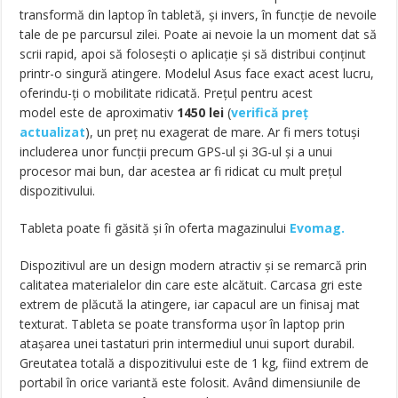
transformă din laptop în tabletă, și invers, în funcție de nevoile
tale de pe parcursul zilei. Poate ai nevoie la un moment dat să
scrii rapid, apoi să folosești o aplicație și să distribui conținut
printr-o singură atingere. Modelul Asus face exact acest lucru,
oferindu-ți o mobilitate ridicată. Prețul pentru acest
model este de aproximativ
1450
lei
(
verifică preț
actualizat
), un preț nu exagerat de mare. Ar fi mers totuși
includerea unor funcții precum GPS-ul și 3G-ul și a unui
procesor mai bun, dar acestea ar fi ridicat cu mult prețul
dispozitivului.
Tableta poate fi găsită și în oferta magazinului
Evomag.
Dispozitivul are un design modern atractiv și se remarcă prin
calitatea materialelor din care este alcătuit. Carcasa gri este
extrem de plăcută la atingere, iar capacul are un finisaj mat
texturat. Tableta se poate transforma ușor în laptop prin
atașarea unei tastaturi prin intermediul unui suport durabil.
Greutatea totală a dispozitivului este de 1 kg, fiind extrem de
portabil în orice variantă este folosit. Având dimensiunile de