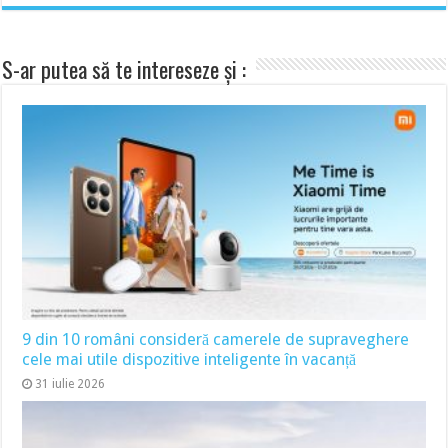
S-ar putea să te intereseze și :
9 din 10 români consideră camerele de supraveghere
cele mai utile dispozitive inteligente în vacanță
31 iulie 2026