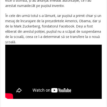
este o bombă, și au anunțat imediat autoritățile, ce l-au
arestat numaidecât pe puștiul inventiv.
În cele din urmă totul s-a lămurit, iar puștiul a primit chiar și un
mesaj de încurajare de la președintele Americii, Obama, dar și
de la Mark Zuckerberg, fondatorul Facebook. Deși a fost
eliberat din arestul poliției, puștiul nu a scăpat de suspendarea
de la scoală, ceea ce l-a determinat să se transfere la o nouă
școală.