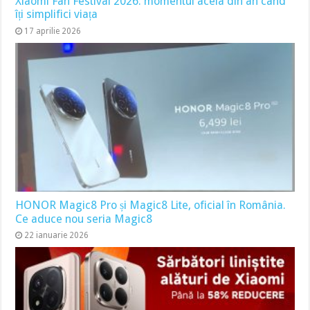
Xiaomi Fan Festival 2026: momentul acela din an când
îți simplifici viața
17 aprilie 2026
HONOR Magic8 Pro și Magic8 Lite, oficial în România.
Ce aduce nou seria Magic8
22 ianuarie 2026