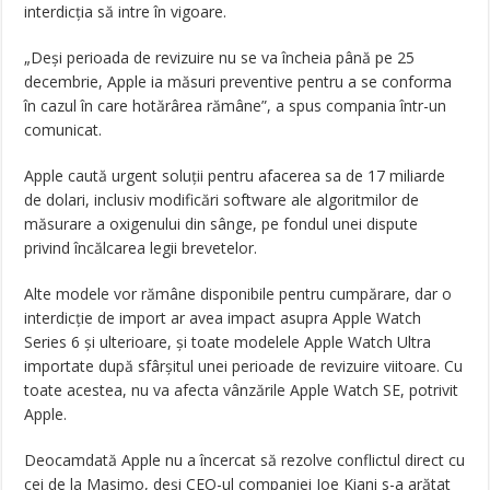
interdicția să intre în vigoare.
„Deși perioada de revizuire nu se va încheia până pe 25
decembrie, Apple ia măsuri preventive pentru a se conforma
în cazul în care hotărârea rămâne”, a spus compania într-un
comunicat.
Apple caută urgent soluții pentru afacerea sa de 17 miliarde
de dolari, inclusiv modificări software ale algoritmilor de
măsurare a oxigenului din sânge, pe fondul unei dispute
privind încălcarea legii brevetelor.
Alte modele vor rămâne disponibile pentru cumpărare, dar o
interdicție de import ar avea impact asupra Apple Watch
Series 6 și ulterioare, și toate modelele Apple Watch Ultra
importate după sfârșitul unei perioade de revizuire viitoare. Cu
toate acestea, nu va afecta vânzările Apple Watch SE, potrivit
Apple.
Deocamdată Apple nu a încercat să rezolve conflictul direct cu
cei de la Masimo, deși CEO-ul companiei Joe Kiani s-a arătat