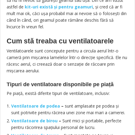
să nu fii nevoit să găurești geamul sau ușa. Din ce am văzut
astfel de
kit-uri există și pentru geamuri
, și cred că ar fi
mult mai ok, căci ușa probabil mai ai nevoie să o folosești din
când în când, ori geamul poate rămâne deschis fără să
încurce în vreun fel.
Cum stă treaba cu ventilatoarele
Ventilatoarele sunt concepute pentru a circula aerul într-o
cameră prin mișcarea lamelelor într-o direcție specifică. Ele nu
răcesc aerul, ci creează doar o senzație de răcoare prin
mișcarea aerului.
Tipuri de ventilatoare disponibile pe piață
Pe piață, există diferite tipuri de ventilatoare, inclusiv:
Ventilatoare de podea
–
sunt amplasate pe podea și
sunt potrivite pentru răcirea unei zone mai mari a camerei.
Ventilatoare de birou
–
Sunt mici și portabile, perfecte
pentru răcorirea spațiului personal de lucru.