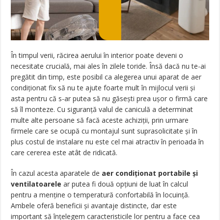
În timpul verii, răcirea aerului în interior poate deveni o
necesitate crucială, mai ales în zilele toride. Însă dacă nu te-ai
pregătit din timp, este posibil ca alegerea unui aparat de aer
condiționat fix să nu te ajute foarte mult în mijlocul verii și
asta pentru că s-ar putea să nu găsești prea ușor o firmă care
să îl monteze. Cu siguranță valul de caniculă a determinat
multe alte persoane să facă aceste achiziții, prin urmare
firmele care se ocupă cu montajul sunt suprasolicitate și în
plus costul de instalare nu este cel mai atractiv în perioada în
care cererea este atât de ridicată.
În cazul acesta aparatele de
aer condiționat portabile și
ventilatoarele
ar putea fi două opțiuni de luat în calcul
pentru a menține o temperatură confortabilă în locuință.
Ambele oferă beneficii și avantaje distincte, dar este
important să înțelegem caracteristicile lor pentru a face cea