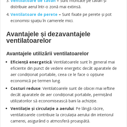
Ventilatoare de tavan
–
Sunt montate pe tavan și
distribuie aerul într-o zonă mai extinsă.
Ventilatoare de perete
–
Sunt fixate pe perete și pot
economisi spațiu în camerele mici.
Avantajele și dezavantajele
ventilatoarelor
Avantajele utilizării ventilatoarelor
Eficiență energetică
: Ventilatoarele sunt în general mai
eficiente din punct de vedere energetic decât aparatele de
aer condiționat portabile, ceea ce le face o opțiune
economică pe termen lung.
Costuri reduse
: Ventilatoarele sunt de obicei mai ieftine
decât aparatele de aer condiționat portabile, permițând
utilizatorilor să economisească bani la achiziție.
Ventilație și circulație a aerului
: Pe lângă răcire,
ventilatoarele contribuie la circulația aerului din interiorul
camerei, asigurând o atmosferă proaspătă.