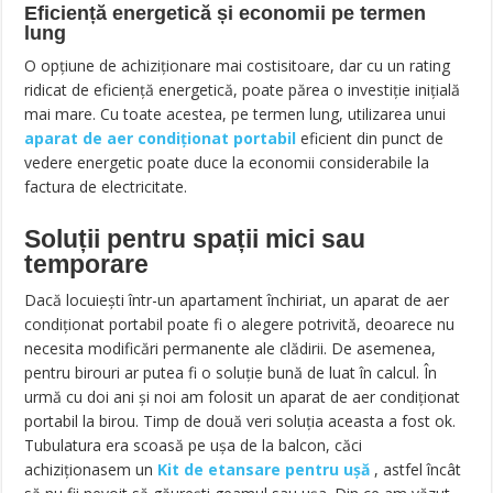
Eficiență energetică și economii pe termen
lung
O opțiune de achiziționare mai costisitoare, dar cu un rating
ridicat de eficiență energetică, poate părea o investiție inițială
mai mare. Cu toate acestea, pe termen lung, utilizarea unui
aparat de aer condiționat portabil
eficient din punct de
vedere energetic poate duce la economii considerabile la
factura de electricitate.
Soluții pentru spații mici sau
temporare
Dacă locuiești într-un apartament închiriat, un aparat de aer
condiționat portabil poate fi o alegere potrivită, deoarece nu
necesita modificări permanente ale clădirii. De asemenea,
pentru birouri ar putea fi o soluție bună de luat în calcul. În
urmă cu doi ani și noi am folosit un aparat de aer condiționat
portabil la birou. Timp de două veri soluția aceasta a fost ok.
Tubulatura era scoasă pe ușa de la balcon, căci
achiziționasem un
Kit de etansare pentru ușă
, astfel încât