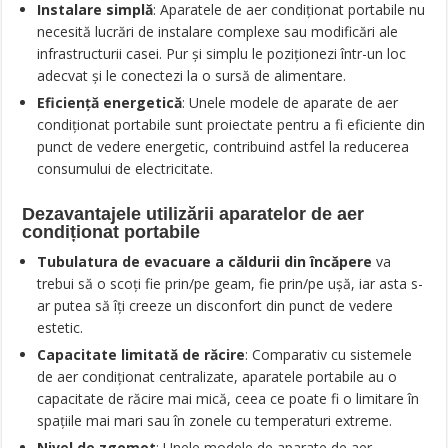
Instalare simplă
: Aparatele de aer condiționat portabile nu
necesită lucrări de instalare complexe sau modificări ale
infrastructurii casei. Pur și simplu le poziționezi într-un loc
adecvat și le conectezi la o sursă de alimentare.
Eficiență energetică
: Unele modele de aparate de aer
condiționat portabile sunt proiectate pentru a fi eficiente din
punct de vedere energetic, contribuind astfel la reducerea
consumului de electricitate.
Dezavantajele utilizării aparatelor de aer
condiționat portabile
Tubulatura de evacuare a căldurii din încăpere
va
trebui să o scoți fie prin/pe geam, fie prin/pe ușă, iar asta s-
ar putea să îți creeze un disconfort din punct de vedere
estetic.
Capacitate limitată de răcire
: Comparativ cu sistemele
de aer condiționat centralizate, aparatele portabile au o
capacitate de răcire mai mică, ceea ce poate fi o limitare în
spațiile mai mari sau în zonele cu temperaturi extreme.
Nivel de zgomot
: Unele modele de aparate de aer