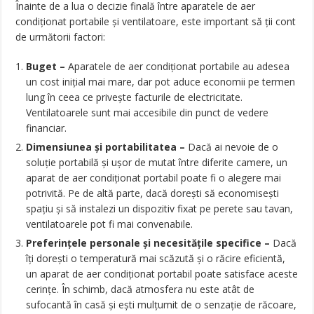
Înainte de a lua o decizie finală între aparatele de aer
condiționat portabile și ventilatoare, este important să ții cont
de următorii factori:
Buget –
Aparatele de aer condiționat portabile au adesea
un cost inițial mai mare, dar pot aduce economii pe termen
lung în ceea ce privește facturile de electricitate.
Ventilatoarele sunt mai accesibile din punct de vedere
financiar.
Dimensiunea și portabilitatea –
Dacă ai nevoie de o
soluție portabilă și ușor de mutat între diferite camere, un
aparat de aer condiționat portabil poate fi o alegere mai
potrivită. Pe de altă parte, dacă dorești să economisești
spațiu și să instalezi un dispozitiv fixat pe perete sau tavan,
ventilatoarele pot fi mai convenabile.
Preferințele personale și necesitățile specifice –
Dacă
îți dorești o temperatură mai scăzută și o răcire eficientă,
un aparat de aer condiționat portabil poate satisface aceste
cerințe. În schimb, dacă atmosfera nu este atât de
sufocantă în casă și ești mulțumit de o senzație de răcoare,