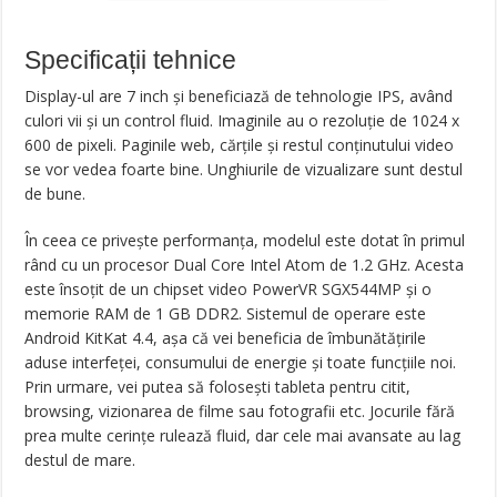
Specificații tehnice
Display-ul are 7 inch și beneficiază de tehnologie IPS, având
culori vii și un control fluid. Imaginile au o rezoluție de 1024 x
600 de pixeli. Paginile web, cărțile și restul conținutului video
se vor vedea foarte bine. Unghiurile de vizualizare sunt destul
de bune.
În ceea ce privește performanța, modelul este dotat în primul
rând cu un procesor Dual Core Intel Atom de 1.2 GHz. Acesta
este însoțit de un chipset video PowerVR SGX544MP și o
memorie RAM de 1 GB DDR2. Sistemul de operare este
Android KitKat 4.4, așa că vei beneficia de îmbunătățirile
aduse interfeței, consumului de energie și toate funcțiile noi.
Prin urmare, vei putea să folosești tableta pentru citit,
browsing, vizionarea de filme sau fotografii etc. Jocurile fără
prea multe cerințe rulează fluid, dar cele mai avansate au lag
destul de mare.