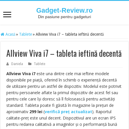
Gadget-Review.ro
Din pasiune pentru gadgeturi
Acasă
»
Tablete
»
Allview Viva i7 – tableta ieftină decentă
Allview Viva i7 – tableta ieftină decentă
Daniela
Tablete
Allview Viva i7
este una dintre cele mai ieftine modele
disponibile pe piață, oferind în schimb o experiență decentă
de utilizare pentru un astfel de dispozitiv. Modelul este potrivit
pentru persoanele aflate la primul dispozitiv de acest fel sau
pentru cele care își doresc să îl folosească pentru activități
standard. Tableta poate fi găsită în magazine la prețuri de
aproximativ
299
lei
(
verifică preț actualizat
). Raportul
calitate-preț este unul decent. Dispozitivul are un ecran IPS
pentru redarea calitativă a imaginilor și o performanță bună