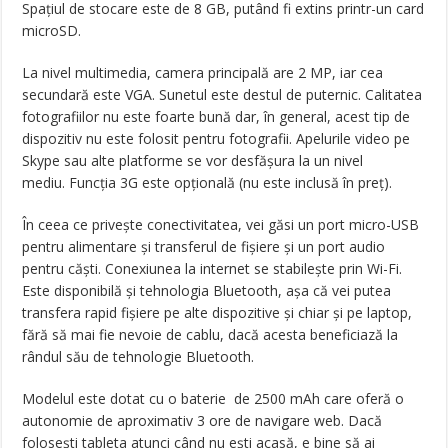
Spațiul de stocare este de 8 GB, putând fi extins printr-un card
microSD.
La nivel multimedia, camera principală are 2 MP, iar cea
secundară este VGA. Sunetul este destul de puternic. Calitatea
fotografiilor nu este foarte bună dar, în general, acest tip de
dispozitiv nu este folosit pentru fotografii. Apelurile video pe
Skype sau alte platforme se vor desfășura la un nivel
mediu. Funcția 3G este opțională (nu este inclusă în preț).
În ceea ce privește conectivitatea, vei găsi un port micro-USB
pentru alimentare și transferul de fișiere și un port audio
pentru căști. Conexiunea la internet se stabilește prin Wi-Fi.
Este disponibilă și tehnologia Bluetooth, așa că vei putea
transfera rapid fișiere pe alte dispozitive și chiar și pe laptop,
fără să mai fie nevoie de cablu, dacă acesta beneficiază la
rândul său de tehnologie Bluetooth.
Modelul este dotat cu o baterie de 2500 mAh care oferă o
autonomie de aproximativ 3 ore de navigare web. Dacă
folosești tableta atunci când nu ești acasă, e bine să ai