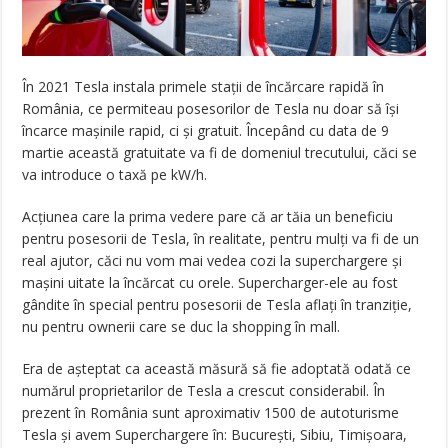
În 2021 Tesla instala primele stații de încărcare rapidă în
România, ce permiteau posesorilor de Tesla nu doar să își
încarce mașinile rapid, ci și gratuit. Începând cu data de 9
martie această gratuitate va fi de domeniul trecutului, căci se
va introduce o taxă pe kW/h.
Acțiunea care la prima vedere pare că ar tăia un beneficiu
pentru posesorii de Tesla, în realitate, pentru mulți va fi de un
real ajutor, căci nu vom mai vedea cozi la superchargere și
mașini uitate la încărcat cu orele. Supercharger-ele au fost
gândite în special pentru posesorii de Tesla aflați în tranziție,
nu pentru ownerii care se duc la shopping în mall.
Era de așteptat ca această măsură să fie adoptată odată ce
numărul proprietarilor de Tesla a crescut considerabil. În
prezent în România sunt aproximativ 1500 de autoturisme
Tesla și avem Superchargere în: București, Sibiu, Timișoara,