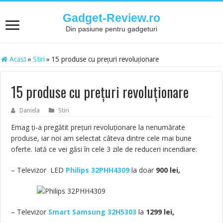
Gadget-Review.ro
Din pasiune pentru gadgeturi
Acasă
»
Stiri
»
15 produse cu prețuri revoluționare
15 produse cu prețuri revoluționare
Daniela
Stiri
Emag ți-a pregătit prețuri revoluționare la nenumărate
produse, iar noi am selectat câteva dintre cele mai bune
oferte. Iată ce vei găsi în cele 3 zile de reduceri incendiare:
– Televizor LED
Philips 32PHH4309
la doar
900 lei,
– Televizor
Smart Samsung 32H5303
la
1299 lei,