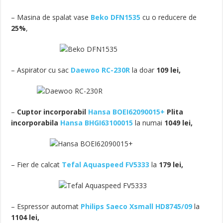
– Masina de spalat vase
Beko DFN1535
cu o reducere de
25%
,
– Aspirator cu sac
Daewoo RC-230R
la doar
109 lei,
–
Cuptor incorporabil
Hansa BOEI62090015+
Plita
incorporabila
Hansa BHGI63100015
la numai
1049 lei,
– Fier de calcat
Tefal Aquaspeed FV5333
la
179 lei,
– Espressor automat
Philips Saeco Xsmall HD8745/09
la
1104 lei,