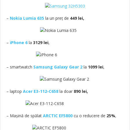
–
Nokia Lumia 635
la un preț de
449 lei,
–
iPhone 6
la
3129 lei
,
– smartwatch
Samsung Galaxy Gear 2
la
1099 lei
,
– laptop
Acer E3-112-C658
la doar
890 lei,
– Mașină de spălat
ARCTIC EF5800
cu o reducere de
25%
,