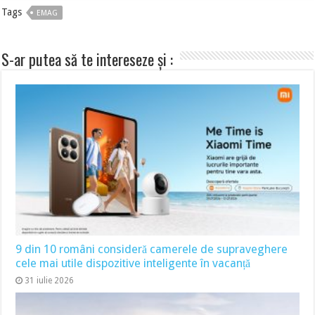
Tags
EMAG
S-ar putea să te intereseze și :
9 din 10 români consideră camerele de supraveghere
cele mai utile dispozitive inteligente în vacanță
31 iulie 2026