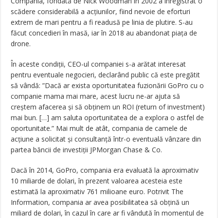
Compania, fondată de Nick Woodman în 2002 a înregistrat o
scădere considerabilă a acțiunilor, fiind nevoie de eforturi
extrem de mari pentru a fi readusă pe linia de plutire. S-au
făcut concedieri în masă, iar în 2018 au abandonat piața de
drone.
În aceste condiții, CEO-ul companiei s-a arătat interesat
pentru eventuale negocieri, declarând public că este pregătit
să vândă: ”Dacă ar exista oportunitatea fuzionării GoPro cu o
companie mama mai mare, acest lucru ne-ar ajuta să
creștem afacerea și să obținem un ROI (return of investment)
mai bun. […] am saluta oportunitatea de a explora o astfel de
oportunitate.” Mai mult de atât, compania de camele de
acțiune a solicitat și consultanță într-o eventuală vânzare din
partea băncii de investiții JPMorgan Chase & Co.
Dacă în 2014, GoPro, compania era evaluată la aproximativ
10 miliarde de dolari, în prezent valoarea acesteia este
estimată la aproximativ 761 milioane euro. Potrivit The
Information, compania ar avea posibilitatea să obțină un
miliard de dolari, în cazul în care ar fi vândută în momentul de