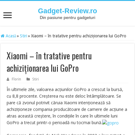
Gadget-Review.ro
Din pasiune pentru gadgeturi
Acasă
»
Stiri
»
Xiaomi – în tratative pentru achiziționarea lui GoPro
Xiaomi – în tratative pentru
achiziționarea lui GoPro
Florin
Stiri
În ultimele zile, valoarea acțiunilor GoPro a crescut la bursă,
cu 8,8 procente. Creșterea nu este deloc întâmplătoare. Se
pare că zvonul potrivit căruia Xiaomi intenționează să
achiziționeze compania producătoare de camere de acțiune a
atras această creștere, în condițiile în care în ultimele luni
GoPro a trecut printr-o perioadă nu tocmai bună.