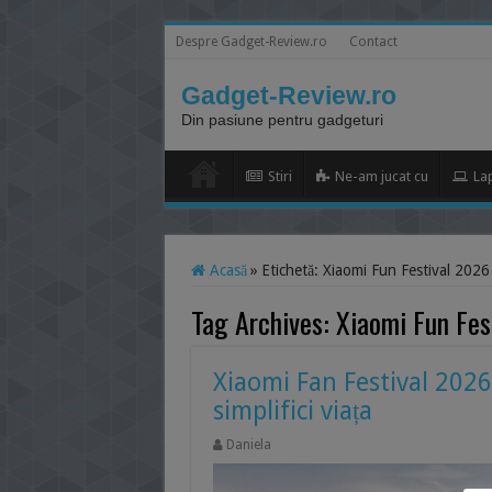
Despre Gadget-Review.ro
Contact
Gadget-Review.ro
Din pasiune pentru gadgeturi
Stiri
Ne-am jucat cu
La
Acasă
»
Etichetă:
Xiaomi Fun Festival 2026
Tag Archives:
Xiaomi Fun Fes
Xiaomi Fan Festival 2026
simplifici viața
Daniela