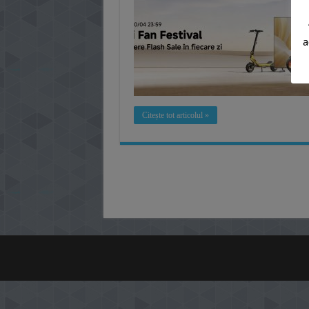
a
Citește tot articolul »