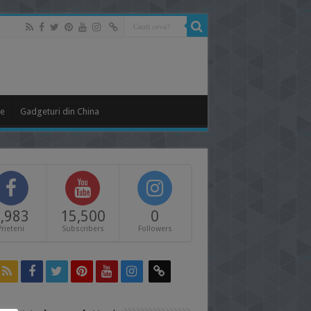
le
Gadgeturi din China
,983
15,500
0
Prieteni
Subscribers
Followers