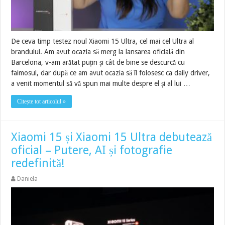
De ceva timp testez noul Xiaomi 15 Ultra, cel mai cel Ultra al
brandului. Am avut ocazia să merg la lansarea oficială din
Barcelona, v-am arătat puțin și cât de bine se descurcă cu
faimosul, dar după ce am avut ocazia să îl folosesc ca daily driver,
a venit momentul să vă spun mai multe despre el și al lui …
Citește tot articolul »
Xiaomi 15 și Xiaomi 15 Ultra debutează
oficial – Putere, AI și fotografie
redefinită!
Daniela