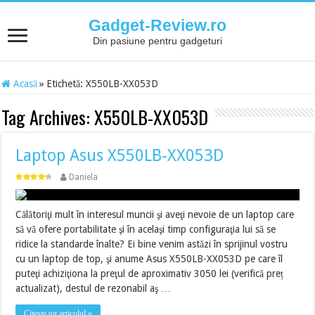
Gadget-Review.ro
Din pasiune pentru gadgeturi
Acasă
»
Etichetă:
X550LB-XX053D
Tag Archives:
X550LB-XX053D
Laptop Asus X550LB-XX053D
Daniela
Călătoriţi mult în interesul muncii şi aveţi nevoie de un laptop care
să vă ofere portabilitate şi în acelaşi timp configuraţia lui să se
ridice la standarde înalte? Ei bine venim astăzi în sprijinul vostru
cu un laptop de top, şi anume Asus X550LB-XX053D pe care îl
puteţi achiziţiona la preţul de aproximativ 3050 lei (verifică preț
actualizat), destul de rezonabil aş …
Citește tot articolul »