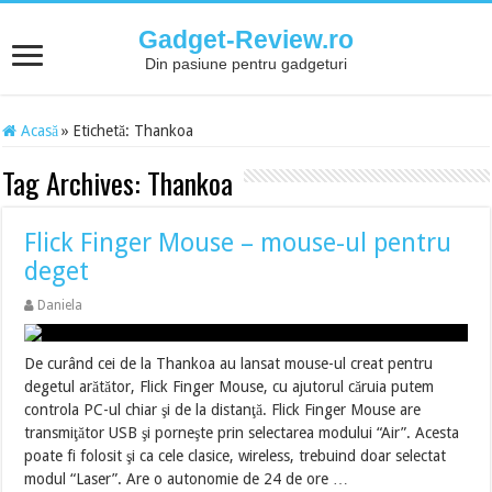
Gadget-Review.ro
Din pasiune pentru gadgeturi
Acasă
»
Etichetă:
Thankoa
Tag Archives:
Thankoa
Flick Finger Mouse – mouse-ul pentru
deget
Daniela
De curând cei de la Thankoa au lansat mouse-ul creat pentru
degetul arătător, Flick Finger Mouse, cu ajutorul căruia putem
controla PC-ul chiar şi de la distanţă. Flick Finger Mouse are
transmiţător USB şi porneşte prin selectarea modului “Air”. Acesta
poate fi folosit şi ca cele clasice, wireless, trebuind doar selectat
modul “Laser”. Are o autonomie de 24 de ore …