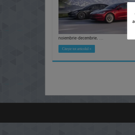
a
noiembrie-decembrie. …
Citește tot articolul »