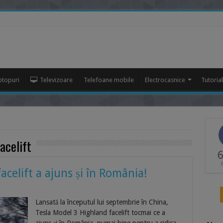
ptopuri
Televizoare
Telefoane mobile
Electrocasnice
Tutoria
acelift
6
acelift a ajuns și în România!
Lansată la începutul lui septembrie în China,
Tesla Model 3 Highland facelift tocmai ce a