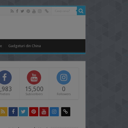
le
Gadgeturi din China
,983
15,500
0
Prieteni
Subscribers
Followers