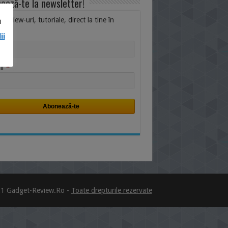
ează-te la newsletter!
i, review-uri, tutoriale, direct la tine în
i
ox.
ii
me
*
il
1 Gadget-Review.Ro -
Toate drepturile rezervate