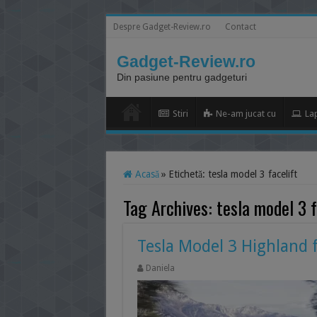
Despre Gadget-Review.ro
Contact
Gadget-Review.ro
Din pasiune pentru gadgeturi
Stiri
Ne-am jucat cu
La
Acasă
»
Etichetă:
tesla model 3 facelift
Tag Archives:
tesla model 3 f
Tesla Model 3 Highland f
Daniela