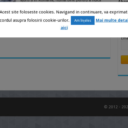
Abon
ajuns și în România, numai bine pentru a ridica
vânzările în cel de-al patrulea trimestru al acestui
Știr
Acest site foloseste cookies. Navigand in continuare, va exprimat
an. Autoturismul poate fi deja comandat, însă
Inb
momentan pentru Europa este disponibil doar
cordul asupra folosirii cookie-urilor.
Mai multe detal
Am înțeles
Nu
Standard Range, nu și varianta Long Range.
aici
Aceasta urmând să fie disponibilă undeva prin
Ema
© 2012 - 202