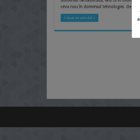
domeniul fantasticului, iată că în momentu
ceva nou în domeniul tehnologiei. De ace
Citește tot articolul »
a