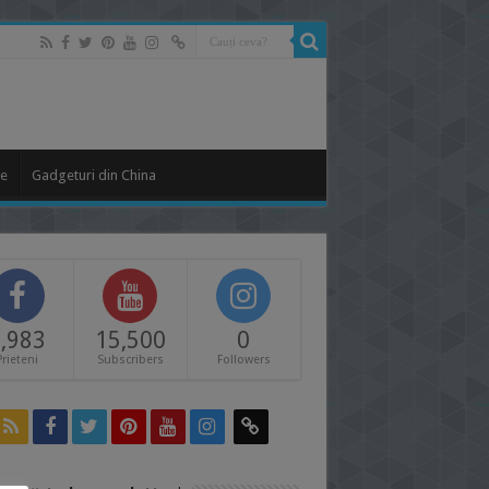
le
Gadgeturi din China
,983
15,500
0
Prieteni
Subscribers
Followers