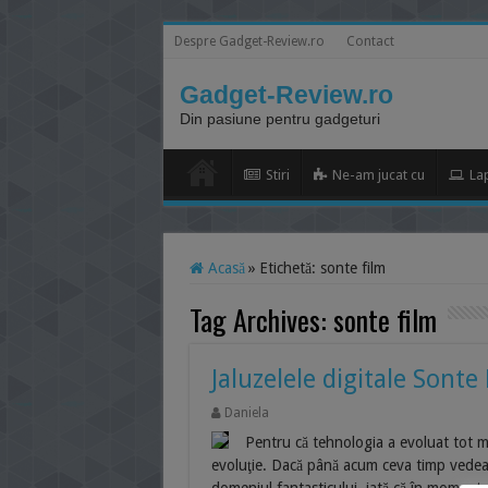
Despre Gadget-Review.ro
Contact
Gadget-Review.ro
Din pasiune pentru gadgeturi
Stiri
Ne-am jucat cu
La
Acasă
»
Etichetă:
sonte film
Tag Archives:
sonte film
Jaluzelele digitale Sonte
Daniela
Pentru că tehnologia a evoluat tot mai
evoluţie. Dacă până acum ceva timp vedeam