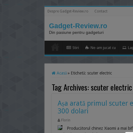
Despre Gadget-Review.ro
Contact
Gadget-Review.ro
Din pasiune pentru gadgeturi
Stiri
Ne-am jucat cu
La
Acasă
»
Etichetă:
scuter electric
Tag Archives:
scuter electric
Așa arată primul scuter e
300 dolari
Florin
Producătorul chinez Xiaomi a mai bi