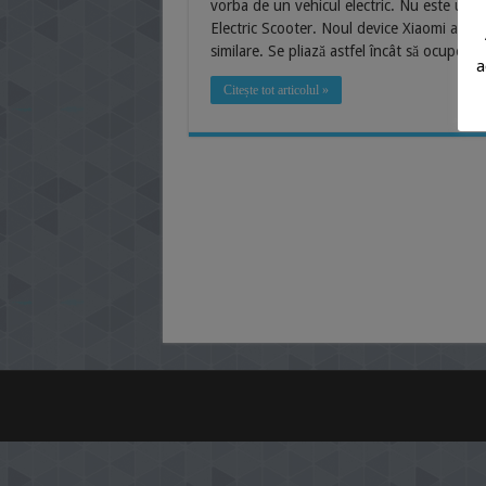
vorba de un vehicul electric. Nu este un a
Electric Scooter. Noul device Xiaomi are u
similare. Se pliază astfel încât să ocupe c
a
Citește tot articolul »