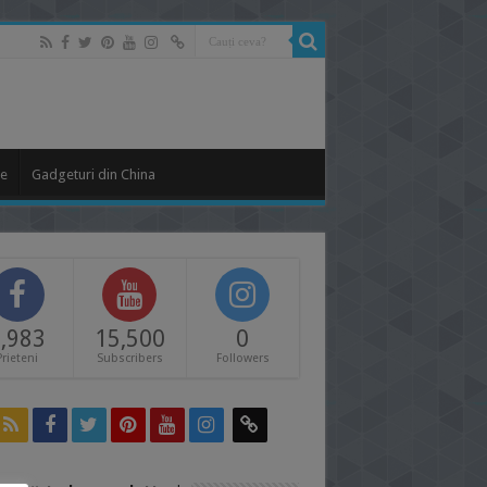
le
Gadgeturi din China
,983
15,500
0
Prieteni
Subscribers
Followers