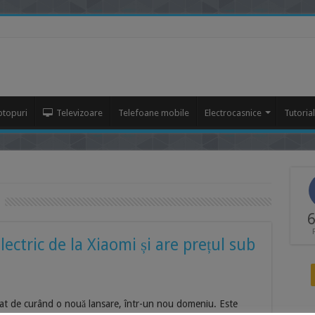
ptopuri
Televizoare
Telefoane mobile
Electrocasnice
Tutoria
6
lectric de la Xiaomi și are prețul sub
fat de curând o nouă lansare, într-un nou domeniu. Este