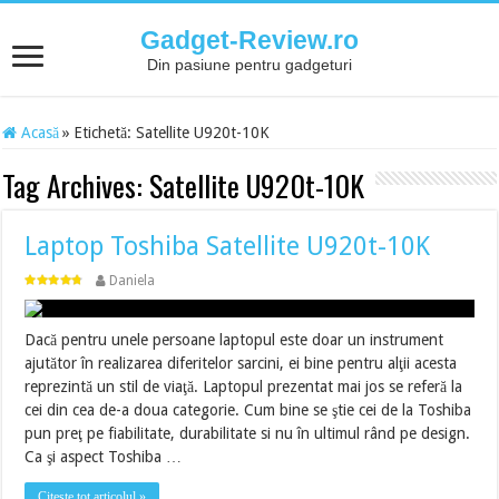
Gadget-Review.ro
Din pasiune pentru gadgeturi
Acasă
»
Etichetă:
Satellite U920t-10K
Tag Archives:
Satellite U920t-10K
Laptop Toshiba Satellite U920t-10K
Daniela
Dacă pentru unele persoane laptopul este doar un instrument
ajutător în realizarea diferitelor sarcini, ei bine pentru alţii acesta
reprezintă un stil de viaţă. Laptopul prezentat mai jos se referă la
cei din cea de-a doua categorie. Cum bine se ştie cei de la Toshiba
pun preţ pe fiabilitate, durabilitate si nu în ultimul rând pe design.
Ca şi aspect Toshiba …
Citește tot articolul »