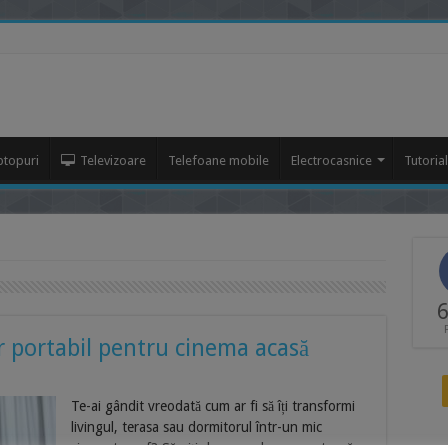
ptopuri
Televizoare
Telefoane mobile
Electrocasnice
Tutoria
6
r portabil pentru cinema acasă
Te-ai gândit vreodată cum ar fi să îți transformi
livingul, terasa sau dormitorul într-un mic