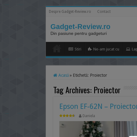
Despre Gadget-Review.ro
Contact
Gadget-Review.ro
Din pasiune pentru gadgeturi
Stiri
Ne-am jucat cu
La
Acasă
»
Etichetă:
Proiector
Tag Archives:
Proiector
Epson EF-62N – Proiecto
Daniela