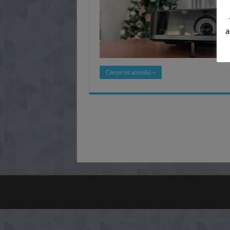
a
Citește tot articolul »