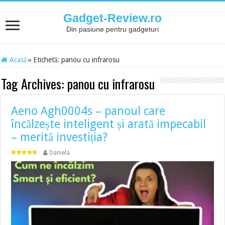
Gadget-Review.ro
Din pasiune pentru gadgeturi
Acasă
»
Etichetă:
panou cu infrarosu
Tag Archives:
panou cu infrarosu
Aeno Agh0004s – panoul care
încălzește inteligent și arată impecabil
– merită investiția?
Daniela