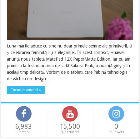
Luna martie aduce cu sine nu doar primele semne ale primăverii, ci
și celebrarea feminității și a eleganței. În acest context, Huawei
anunță noua tabletă MatePad 12X PaperMatte Edition, iar eu am
primit-o la test în nuanța delicată Sakura Pink, o nuanță girly și în
același timp delicată. Vorbim de o tabletă care îmbină tehnologia
de vârf cu un design …
Citește tot articolul »
6,983
15,500
0
Prieteni
Subscribers
Followers