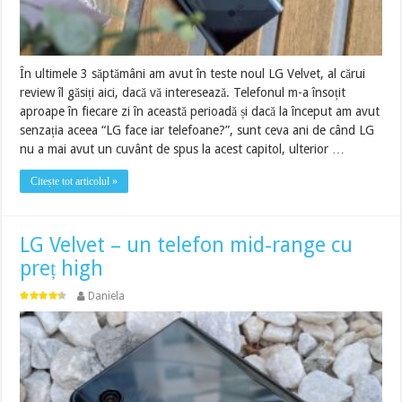
În ultimele 3 săptămâni am avut în teste noul LG Velvet, al cărui
review îl găsiți aici, dacă vă interesează. Telefonul m-a însoțit
aproape în fiecare zi în această perioadă și dacă la început am avut
senzația aceea “LG face iar telefoane?”, sunt ceva ani de când LG
nu a mai avut un cuvânt de spus la acest capitol, ulterior …
Citește tot articolul »
LG Velvet – un telefon mid-range cu
preț high
Daniela