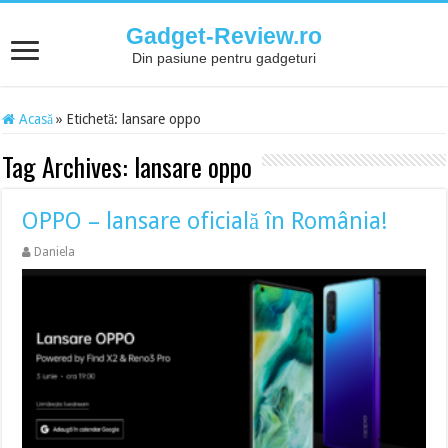
Gadget-Review.ro
Din pasiune pentru gadgeturi
Acasă
»
Etichetă:
lansare oppo
Tag Archives:
lansare oppo
OPPO – lansare oficială în România!
Daniela