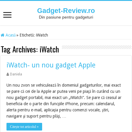
Gadget-Review.ro
Din pasiune pentru gadgeturi
Acasă
»
Etichetă:
iWatch
Tag Archives:
iWatch
iWatch- un nou gadget Apple
Daniela
Un nou zvon se vehiculează în domeniul gadgeturilor, mai exact
se pare că cei de la Apple ar putea veni pe piaţă în curând cu un
nou gadget portabil, mai exact un „iWatch”. Se pare că ceasul ar
beneficia de o parte din funcţiile iPhone, precum: calendarul,
alerta pentru e-mail, aplicaţia pentru comenzi vocale, ştiri,
navigare şi suport pentru plăţi, …
Citește tot articolul »