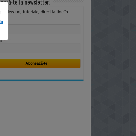
ează-te la newsletter!
i, review-uri, tutoriale, direct la tine în
i
ox.
ii
me
*
il