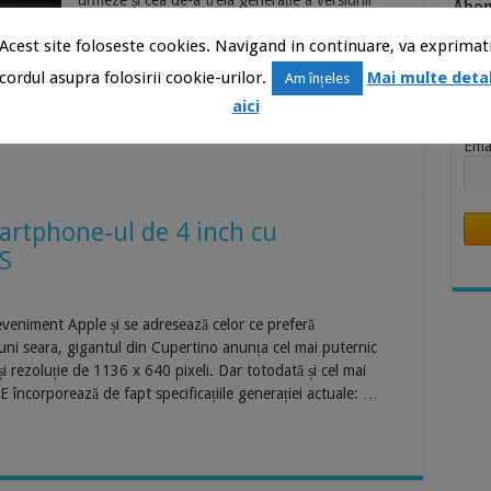
Abon
urmeze și cea de-a treia generație a versiunii
accesibile de iPhone. Așadar, potrivit analistului
Știr
Acest site foloseste cookies. Navigand in continuare, va exprimat
Ming-Chi Kuo, Apple ar urma să lanseze iPhone
Inb
SE 3 undeva la jumătatea anului viitor.
cordul asupra folosirii cookie-urilor.
Mai multe detal
Am înțeles
Nu
Deocamdată nu se știe dacă se va numi iPhone
aici
SE 3 sau iPhone …
Ema
artphone-ul de 4 inch cu
6S
eveniment Apple și se adresează celor ce preferă
ni seara, gigantul din Cupertino anunța cel mai puternic
i rezoluție de 1136 x 640 pixeli. Dar totodată și cel mai
încorporează de fapt specificațiile generației actuale: …