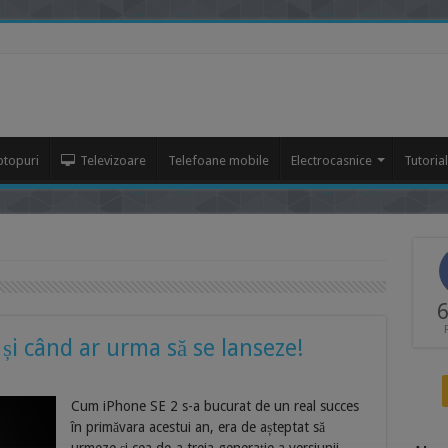
ptopuri
Televizoare
Telefoane mobile
Electrocasnice
Tutoria
6
i și când ar urma să se lanseze!
Cum iPhone SE 2 s-a bucurat de un real succes
în primăvara acestui an, era de așteptat să