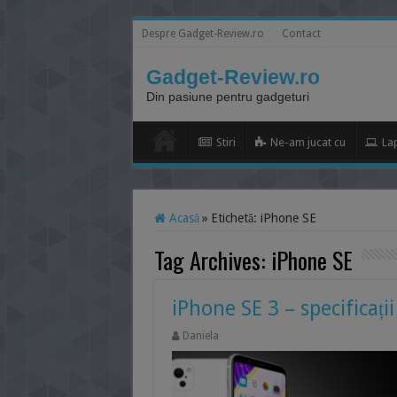
Despre Gadget-Review.ro
Contact
Gadget-Review.ro
Din pasiune pentru gadgeturi
Stiri
Ne-am jucat cu
La
Acasă
»
Etichetă:
iPhone SE
Tag Archives:
iPhone SE
iPhone SE 3 – specificați
Daniela