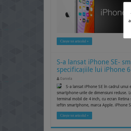
a
Citește tot articolul »
S-a lansat iPhone SE- sm
specificațiile lui iPhone 
Daniela
S-a lansat iPhone SE în cadrul unui 
smartphone-urile de dimensiuni reduse. Lu
terminal mobil de 4 inch, cu ecran Retina ș
ieftin smartphone, marca Apple. iPhone SE 
Citește tot articolul »