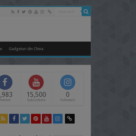
le
Gadgeturi din China
,983
15,500
0
Prieteni
Subscribers
Followers