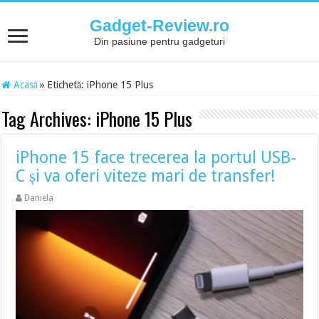
Gadget-Review.ro
Din pasiune pentru gadgeturi
Acasă
»
Etichetă:
iPhone 15 Plus
Tag Archives:
iPhone 15 Plus
iPhone 15 face trecerea la portul USB-
C și va oferi viteze mari de transfer!
Daniela