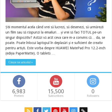
Știi momentul acela când vrei să lucrezi, să desenezi, să urmărești
un film sau să răspunzi la emailuri… și vrei să faci TOTUL pe-un
singur dispozitiv? Astăzi vă arăt ceva care m-a convins că… da, se
poate. Poate înlocui laptopul în deplasări și e suficient de creativ
pentru artiști. Este vorba despre HUAWEI MatePad Pro 12.2‑inch
(ediția PaperMatte). O tabletă …
Citește tot articolul »
6,983
15,500
0
Prieteni
Subscribers
Followers