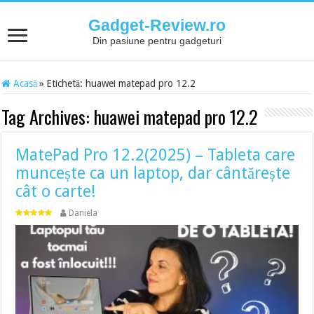
Gadget-Review.ro
Din pasiune pentru gadgeturi
Acasă
»
Etichetă:
huawei matepad pro 12.2
Tag Archives:
huawei matepad pro 12.2
MatePad Pro 12.2(2025) – Tableta care
muncește ca un laptop, dar cântărește
cât o carte!
Daniela