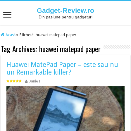
Gadget-Review.ro
Din pasiune pentru gadgeturi
Acasă
»
Etichetă:
huawei matepad paper
Tag Archives:
huawei matepad paper
Huawei MatePad Paper – este sau nu
un Remarkable killer?
Daniela