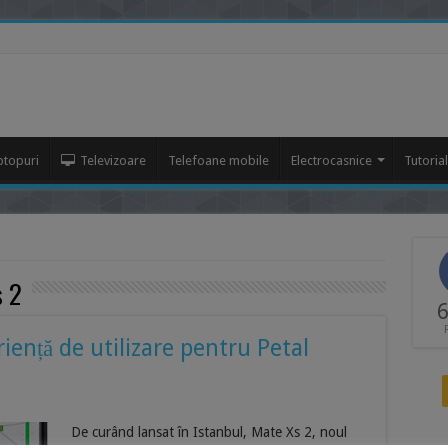
ptopuri
Televizoare
Telefoane mobile
Electrocasnice
Tutoria
s 2
6
iență de utilizare pentru Petal
De curând lansat în Istanbul, Mate Xs 2, noul