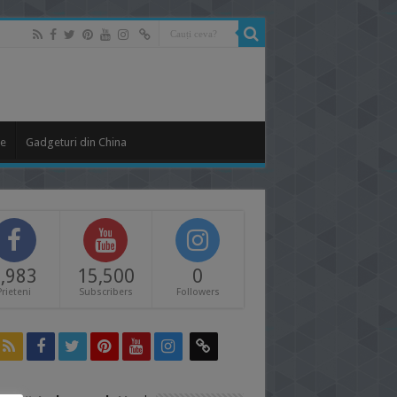
le
Gadgeturi din China
,983
15,500
0
Prieteni
Subscribers
Followers