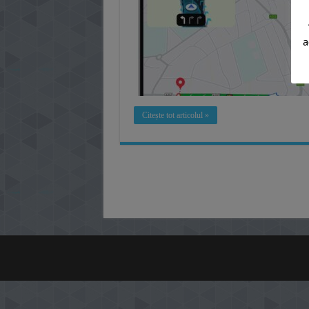
a
Citește tot articolul »