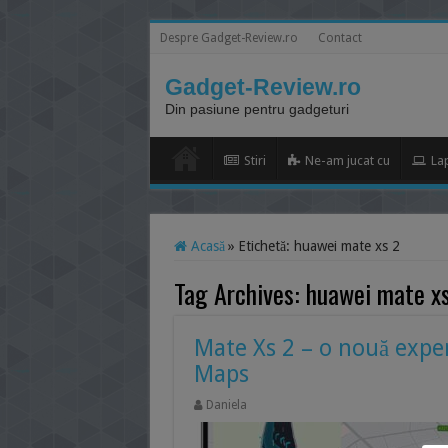
Despre Gadget-Review.ro
Contact
Gadget-Review.ro
Din pasiune pentru gadgeturi
Stiri
Ne-am jucat cu
La
Acasă
»
Etichetă:
huawei mate xs 2
Tag Archives:
huawei mate x
Mate Xs 2 – o nouă exper
Maps
Daniela