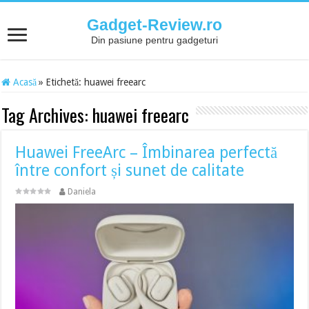
Gadget-Review.ro
Din pasiune pentru gadgeturi
Acasă
»
Etichetă:
huawei freearc
Tag Archives:
huawei freearc
Huawei FreeArc – Îmbinarea perfectă
între confort și sunet de calitate
Daniela