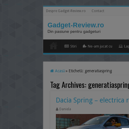
Despre Gadget-Review.ro
Contact
Gadget-Review.ro
Din pasiune pentru gadgeturi
Stiri
Ne-am jucat cu
La
Acasă
»
Etichetă:
generatiaspring
Tag Archives:
generatiasprin
Dacia Spring – electrica 
Daniela