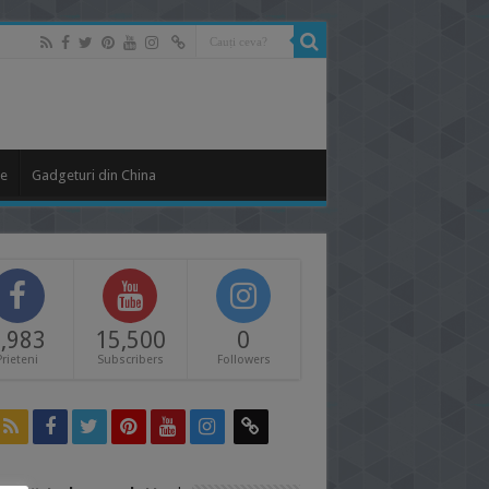
le
Gadgeturi din China
,983
15,500
0
Prieteni
Subscribers
Followers