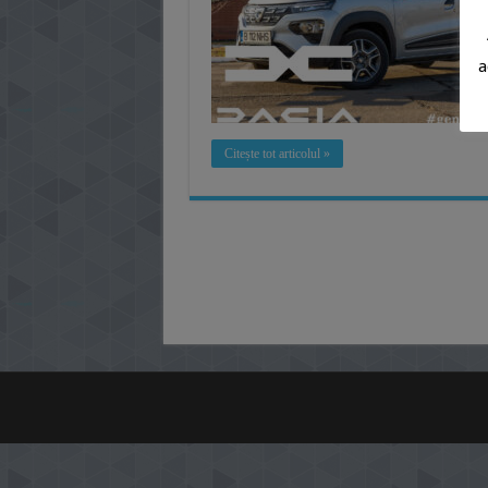
a
Citește tot articolul »